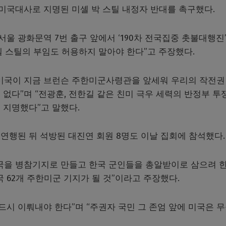
국대사로 지명된 미셸 박 스틸 내정자 반대를 촉구했다.
서울 광화문역 7번 출구 앞에서 ‘190차 전국집중 촛불대행진
셸 스틸의 부임도 허용하지 말아야 한다”고 주장했다.
미국이 지금 브런슨 주한미군사령관을 앞세워 우리의 작전권
없다”며 “전광훈, 전한길 같은 친미 극우 세력의 반정부 투
 지명했다”고 말했다.
연행된 뒤 석방된 대진연 회원 8명도 이날 집회에 참석했다.
국을 병참기지로 만들고 한국 군인들을 총알받이로 삼으려 
국 62개 주한미군 기지가 될 것”이라고 주장했다.
드시 이뤄내야 한다”며 “주권자 국민 그 존엄 앞에 미국은 