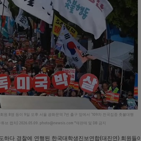
 8명 등이 9일 오후 서울 광화문역 7번 출구 앞에서 ‘109차 전국집중 촛불대행
캡처) 2026.05.09. photo@newsis.com *재판매 및 DB 금지
도하다 경찰에 연행된 한국대학생진보연합(대진연) 회원들이