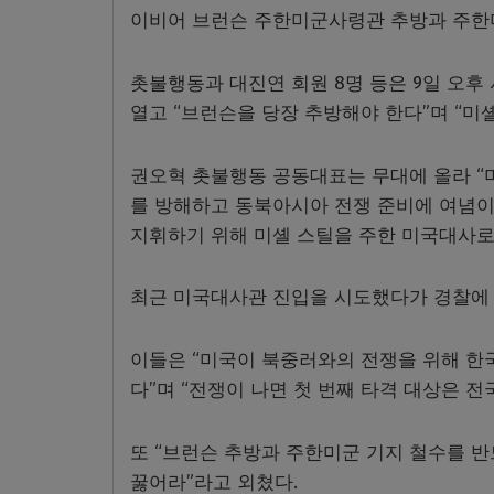
이비어 브런슨 주한미군사령관 추방과 주한미
촛불행동과 대진연 회원 8명 등은 9일 오후 
열고 “브런슨을 당장 추방해야 한다”며 “미
권오혁 촛불행동 공동대표는 무대에 올라 “
를 방해하고 동북아시아 전쟁 준비에 여념이 
지휘하기 위해 미셸 스틸을 주한 미국대사로
최근 미국대사관 진입을 시도했다가 경찰에 
이들은 “미국이 북중러와의 전쟁을 위해 한
다”며 “전쟁이 나면 첫 번째 타격 대상은 전
또 “브런슨 추방과 주한미군 기지 철수를 반
꿇어라”라고 외쳤다.