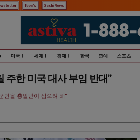
ewsletter
Teen's
SushiNews
a
미국Ⅰ
세계Ⅰ
경제Ⅰ
한국
연예
스포츠
 주한 미국 대사 부임 반대”
국 군인을 총알받이 삼으려 해"