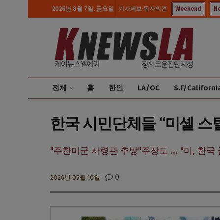
2026년 8월 7일, 금요일
기사제보·독자의견
Weekend
N
전체
홈
한인
LA/OC
S.F/Californi
한국 시민단체들 “미셸 스틸
"주한미군 사령관 추방"주장도 ... "미, 한
0
2026년 05월 10일