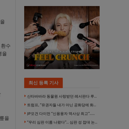
’을
 환수
쟁을
최신 등록 기사
한
산타바바라 동물원 사랑받던 레서판다 루비 사망… 갓 태어난 새끼 2마리 잃은 지 수주 만
트럼프, “유권자들 내가 아닌 공화당에 화난 것”
JP모건 다이먼 “신용융자 역사상 최고”…숨은 레버리지 경고
무릎을
“우리 심판 이름 나왔다”… 심판 성 접대 논란에 日 축구계 발칵