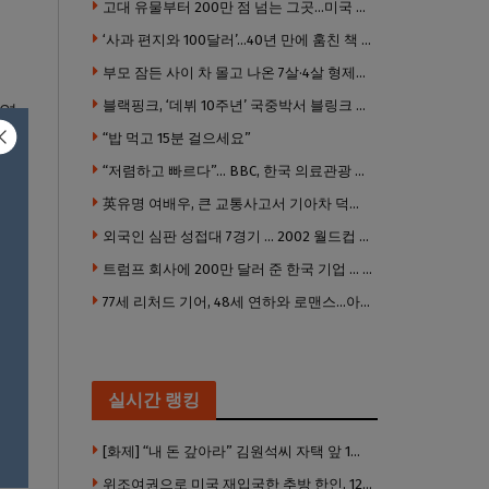
고대 유물부터 200만 점 넘는 그곳…미국 최고 미술관은?
‘사과 편지와 100달러’…40년 만에 훔친 책 돌려준 절도범
부모 잠든 사이 차 몰고 나온 7살·4살 형제…보행자 덮쳐 중태
블랙핑크, ‘데뷔 10주년’ 국중박서 블링크 만난다 “섭섭함 안겨 미안”
문역
“밥 먹고 15분 걸으세요”
“저렴하고 빠르다”… BBC, 한국 의료관광 열풍 주목
英유명 여배우, 큰 교통사고서 기아차 덕에 살았다
외국인 심판 성접대 7경기 … 2002 월드컵 4강 신화도 흔들
트럼프 회사에 200만 달러 준 한국 기업 … 민주당 뇌물의혹 조사
77세 리처드 기어, 48세 연하와 로맨스…아들과 3살 차
실시간 랭킹
[화제] “내 돈 갚아라” 김원석씨 자택 앞 1인 광대 시위 … 한인 투자사, “108만 달러 못받아”
위조여권으로 미국 재입국한 추방 한인, 120만 달러 은행 사기 행각