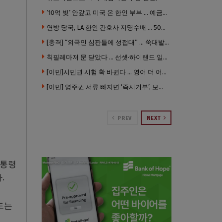
’10억 빚’ 안갚고 미국 온 한인 부부 … 예금보험공사, 미국서 소송
연방 당국, LA 한인 간호사 지명수배 … 500만 달러 메디캐어 사기, 선고 직전 한국 도주
[충격] “외국인 심판들에 성접대” … 쑥대밭된 축협 어디까지 추락하나
칙필레마저 문 닫았다 … 선셋·하이랜드 일대 ‘황량한 거리’로
[이민]시민권 시험 확 바뀐다 … 영어 더 어렵게, 민간시험 도입 추진
[이민] 영주권 서류 빠지면 ‘즉시거부’, 보완기회 없다 … 이민심사 8월부터 확 바뀐다
PREV
NEXT
대통령
.
도는