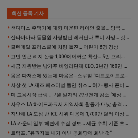
최신 등록 기사
샌디마스 주택가에 대형 마운틴 라이언 출몰… 당국 긴급 대응, 주민 접근 자제 당부
산타바바라 동물원 사랑받던 레서판다 루비 사망… 갓 태어난 새끼 2마리 잃은 지 수주 만
글렌데일 프리스쿨에 차량 돌진… 어린이 8명 경상
고먼 인근 리지 산불 1,000에이커로 확산… 5번 프리웨이 양방향 전면 폐쇄
세금 지원받는 남가주 비영리단체 CEO, 2년간 160만 달러 이상 받아… 미사용 휴가수당만 수십만 달러
몸은 다저스에 있는데 마음은…스쿠벌 “디트로이트로 돌아가고파”
사상 첫 LA 재즈 페스티벌 돌연 취소… 허가·행사 준비 문제로 일정 변경
미 고용시장 급랭 … 7월 일자리 2만3천개 감소 ‘예상 밖 쇼크’
사우스 LA 하이드파크서 지역사회 활동가 대낮 총격 사망… 용의자 도주
지난해 LA 도심 반 ICE 시위 대응에 1,700만 달러 이상 지출… LAPD, 대규모 시위 대비 강화 필요
LA 카운티 일부 해변에 수질 경보… 세균 수치 기준 초과, 입수 자제 당부
트럼프, “유권자들 내가 아닌 공화당에 화난 것”