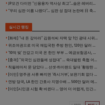
JP모건 다이먼 “신용융자 역사상 최고”…숨은 레버리지 경고
“우리 심판 이름 나왔다”… 심판 성 접대 논란에 日 축구계 발칵
실시간 랭킹
[화제] “내 돈 갚아라” 김원석씨 자택 앞 1인 광대 시위 … 한인 투자사, “108만 달러 못받아”
위조여권으로 미국 재입국한 추방 한인, 120만 달러 은행 사기 행각
’10억 빚’ 안갚고 미국 온 한인 부부 … 예금보험공사, 미국서 소송
[충격] “외국인 심판들에 성접대” … 쑥대밭된 축협 어디까지 추락하나
칙필레마저 문 닫았다 … 선셋·하이랜드 일대 ‘황량한 거리’로
[이민] 영주권 서류 빠지면 ‘즉시거부’, 보완기회 없다 … 이민심사 8월부터 확 바뀐다
연방 당국, LA 한인 간호사 지명수배 … 500만 달러 메디캐어 사기, 선고 직전 한국 도주
[이민]시민권 시험 확 바뀐다 … 영어 더 어렵게, 민간시험 도입 추진
PREV
NEXT