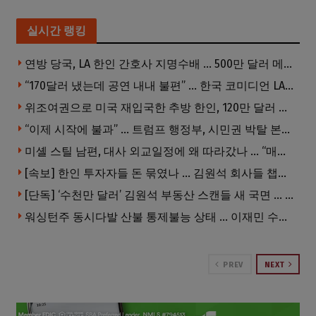
실시간 랭킹
연방 당국, LA 한인 간호사 지명수배 … 500만 달러 메디캐어 사기, 선고 직전 한국 도주
“170달러 냈는데 공연 내내 불편” … 한국 코미디언 LA공연, 음향 불량에 외모 비하 개그 논란
위조여권으로 미국 재입국한 추방 한인, 120만 달러 은행 사기 행각
“이제 시작에 불과” … 트럼프 행정부, 시민권 박탈 본격화
미셸 스틸 남편, 대사 외교일정에 왜 따라갔나 … “매우 이례적”
[속보] 한인 투자자들 돈 묶였나 … 김원석 회사들 챕터7 강제파산·자진파산 잇따라 신청
[단독] ‘수천만 달러’ 김원석 부동산 스캔들 새 국면 … 한인 투자자들 소송 잇따라 ‘디폴트’ 절차
워싱턴주 동시다발 산불 통제불능 상태 … 이재민 수십만명
PREV
NEXT