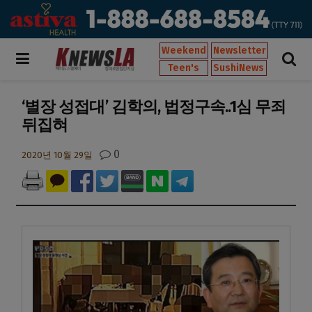
Weekend
Newsletter
Teen's
SushiNews
‘별장 성접대’ 김학의, 법정구속..1심 무죄
뒤집혀
0
2020년 10월 29일