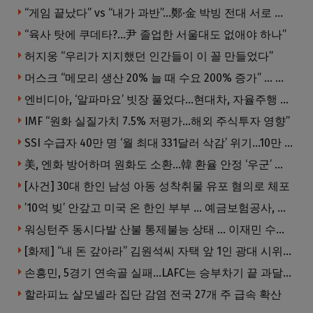
“게임 끝났다” vs “내가 과반”…鄭·金 박빙 전대 서로 우위 주장
“육사 탓에 쿠데타?…尹 졸업한 서울대도 없애야 하나”
허지웅 “우리가 지지했던 인간들이 이 꼴 만들었다”
머스크 “메모리 생산 20% 늘 때 수요 200% 증가” … 반도체 매출 1조달러 눈 앞
엔비디아, ‘알파마요’ 빗장 풀었다…현대차, 자율주행 속도내나
IMF “원화 실질가치 7.5% 저평가…해외 주식투자 영향”
SSI 수급자 40만 명 ‘월 최대 331달러 삭감’ 위기…10만 명은 수급자격 상실
美, 엔화 방어하며 원화도 소환…韓 환율 안정 ‘우군’ 되나
[사건] 30대 한인 남성 아동 성착취물 유포 혐의로 체포
’10억 빚’ 안갚고 미국 온 한인 부부 … 예금보험공사, 미국서 소송
워싱턴주 동시다발 산불 통제불능 상태 … 이재민 수십만명
[화제] “내 돈 갚아라” 김원석씨 자택 앞 1인 광대 시위 … 한인 투자사, “108만 달러 못받아”
손흥민, 5경기 연속골 실패…LAFC는 승부차기 끝 과달라하라 격파
할라피뇨 살모넬라 집단 감염 전국 27개 주 급속 확산