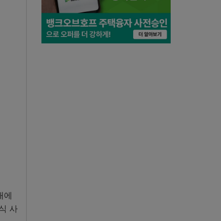
내에
식 사