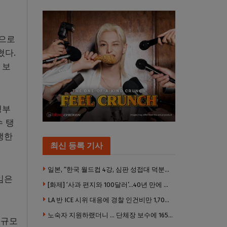
격으로
혔다.
 보
정부
수 탱
생한
최신 등록 기사
일본, “한국 월드컵 4강, 심판 성접대 덕분이었나” … 의혹눈덩이
임은
[화제] ‘사과 편지와 100달러’…40년 만에 훔친 책 돌려준 절도범
LA 반 ICE 시위 대응에 경찰 인건비만 1,700만 달러 썼다.
노숙자 지원하랬더니 … 단체장 보수에 165만 달러 ‘펑펑’
 규모