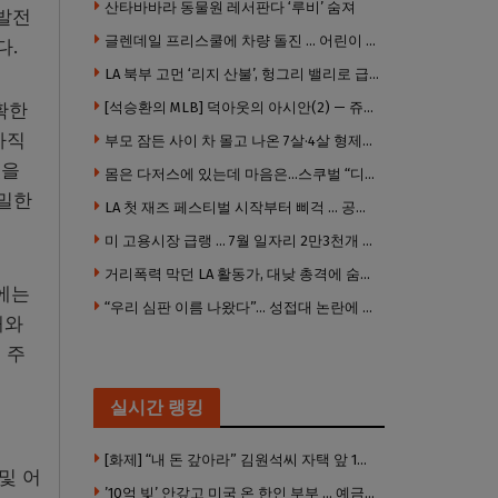
산타바바라 동물원 레서판다 ‘루비’ 숨져
 발전
글렌데일 프리스쿨에 차량 돌진 … 어린이 8명 경상
다.
LA 북부 고먼 ‘리지 산불’, 헝그리 밸리로 급확산 … 5번 Fwy 양방향 전면 폐쇄
확한
[석승환의 MLB] 덕아웃의 아시안(2) — 쥬우크, 지금 괜찮아요?
아직
부모 잠든 사이 차 몰고 나온 7살·4살 형제…보행자 덮쳐 중태
있을
몸은 다저스에 있는데 마음은…스쿠벌 “디트로이트로 돌아가고파”
정밀한
LA 첫 재즈 페스티벌 시작부터 삐걱 … 공연 줄줄이 취소
미 고용시장 급랭 … 7월 일자리 2만3천개 감소 ‘예상 밖 쇼크’
거리폭력 막던 LA 활동가, 대낮 총격에 숨졌다
에는
“우리 심판 이름 나왔다”… 성접대 논란에 日 축구계 발칵
해와
 주
실시간 랭킹
[화제] “내 돈 갚아라” 김원석씨 자택 앞 1인 광대 시위 … 한인 투자사, “108만 달러 못받아”
및 어
’10억 빚’ 안갚고 미국 온 한인 부부 … 예금보험공사, 미국서 소송