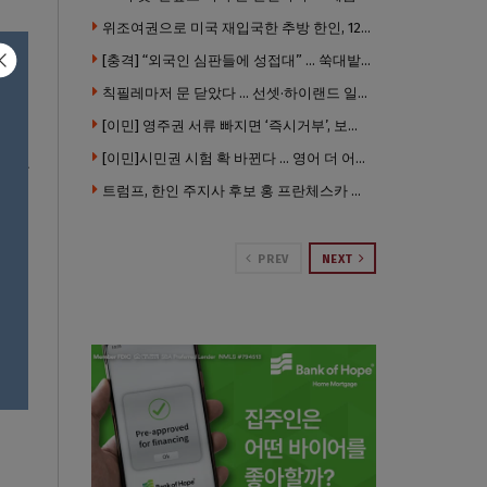
위조여권으로 미국 재입국한 추방 한인, 120만 달러 은행 사기 행각
[충격] “외국인 심판들에 성접대” … 쑥대밭된 축협 어디까지 추락하나
인은
칙필레마저 문 닫았다 … 선셋·하이랜드 일대 ‘황량한 거리’로
.
[이민] 영주권 서류 빠지면 ‘즉시거부’, 보완기회 없다 … 이민심사 8월부터 확 바뀐다
 외교
[이민]시민권 시험 확 바뀐다 … 영어 더 어렵게, 민간시험 도입 추진
트럼프, 한인 주지사 후보 홍 프란체스카 정조준 … “미치광이다”
PREV
NEXT