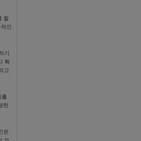
를 할
차적인
당하기
지 확
이라고
의를
청한
변인은
한 모