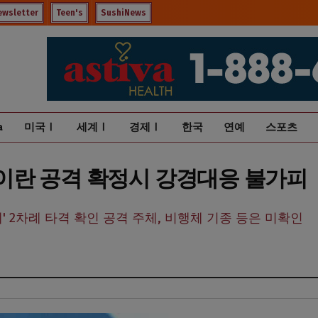
ewsletter
Teen's
SushiNews
a
미국Ⅰ
세계Ⅰ
경제Ⅰ
한국
연예
스포츠
… 이란 공격 확정시 강경대응 불가피
체' 2차례 타격 확인 공격 주체, 비행체 기종 등은 미확인