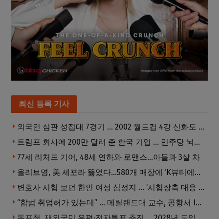
최신 등록 기사
외국인 심판 성접대 7경기 … 2002 월드컵 4강 신화도 흔들
트럼프 회사에 200만 달러 준 한국 기업 … 민주당 뇌물의혹 조사
77세 리처드 기어, 48세 연하와 로맨스…아들과 3살 차
올리브영, 美 세포라 뚫었다…580개 매장에 ‘K뷰티에딧’ 론칭
변호사 시험 보던 한인 여성 심정지 … ‘시험장측 대응 부적절’ 소송
“합법 취업허가 있는데” … 메릴랜드대 교수, 공항서 ICE에 체포, 구금 중
동포청, 재외국민 우편·전자투표 추진 … 2028년 도입 목표