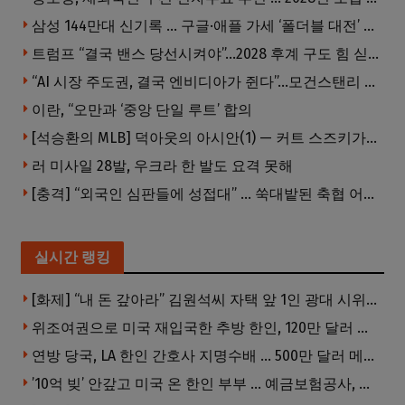
삼성 144만대 신기록 … 구글·애플 가세 ‘폴더블 대전’ 열린다
트럼프 “결국 밴스 당선시켜야”…2028 후계 구도 힘 싣나
“AI 시장 주도권, 결국 엔비디아가 쥔다”…모건스탠리 장담
이란, “오만과 ‘중앙 단일 루트’ 합의
[석승환의 MLB] 덕아웃의 아시안(1) — 커트 스즈키가 우리에게 묻는 것
러 미사일 28발, 우크라 한 발도 요격 못해
[충격] “외국인 심판들에 성접대” … 쑥대밭된 축협 어디까지 추락하나
실시간 랭킹
[화제] “내 돈 갚아라” 김원석씨 자택 앞 1인 광대 시위 … 한인 투자사, “108만 달러 못받아”
위조여권으로 미국 재입국한 추방 한인, 120만 달러 은행 사기 행각
연방 당국, LA 한인 간호사 지명수배 … 500만 달러 메디캐어 사기, 선고 직전 한국 도주
’10억 빚’ 안갚고 미국 온 한인 부부 … 예금보험공사, 미국서 소송