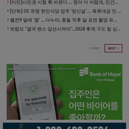
[이민]시민권 시험 확 바뀐다 … 영어 더 어렵게, 민간시험 도입 추진
[단독] OC 유명 한인식당 업주 ‘망신살’ … 육류대금 안 갚자 식당서 공개추심
팰컨9 달에 ‘쾅’ … 다누리, 충돌 직후 달 표면 촬영 유일 탐사선
트럼프 “결국 밴스 당선시켜야”…2028 후계 구도 힘 싣나
PREV
NEXT