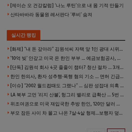
[제이슨 오 건강칼럼] ‘나노 루틴’으로 내 몸 기적 만들기
산타바바라 동물원 레서판다 ‘루비’ 숨져
실시간 랭킹
[화제] “내 돈 갚아라” 김원석씨 자택 앞 1인 광대 시위 … 한인 투자사, “108만 달러 못받아”
’10억 빚’ 안갚고 미국 온 한인 부부 … 예금보험공사, 미국서 소송
[단독] 김원석 회사 4곳 줄줄이 챕터7 청산 절차 … 3개 법인 같은 날 동시 파산 신청
한인 한의사, 환자 성추행·폭행 혐의 기소 … 면허 긴급정지
[이슈] “2002 월드컵때도 그랬나” … 심판 성접대 의혹 해외로 일파만파, 4강 신화까지 불똥
LA 북부 고먼 ‘리지 산불’, 헝그리 밸리로 급확산 … 5번 Fwy 양방향 전면 폐쇄
위조여권으로 미국 재입국한 추방 한인, 120만 달러 은행 사기 행각
부모 잠든 사이 차 몰고 나온 7살·4살 형제…보행자 덮쳐 중태