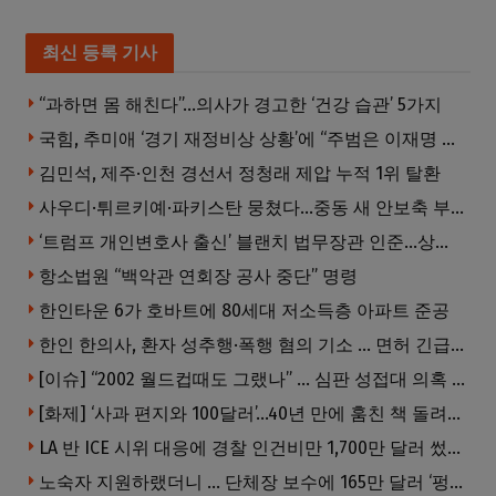
최신 등록 기사
“과하면 몸 해친다”…의사가 경고한 ‘건강 습관’ 5가지
국힘, 추미애 ‘경기 재정비상 상황’에 “주범은 이재명 전 지사”
김민석, 제주·인천 경선서 정청래 제압 누적 1위 탈환
사우디·튀르키예·파키스탄 뭉쳤다…중동 새 안보축 부상하나
‘트럼프 개인변호사 출신’ 블랜치 법무장관 인준…상원 50대49 가결
항소법원 “백악관 연회장 공사 중단” 명령
한인타운 6가 호바트에 80세대 저소득층 아파트 준공
한인 한의사, 환자 성추행·폭행 혐의 기소 … 면허 긴급정지
[이슈] “2002 월드컵때도 그랬나” … 심판 성접대 의혹 해외로 일파만파, 4강 신화까지 불똥
[화제] ‘사과 편지와 100달러’…40년 만에 훔친 책 돌려준 절도범
LA 반 ICE 시위 대응에 경찰 인건비만 1,700만 달러 썼다.
노숙자 지원하랬더니 … 단체장 보수에 165만 달러 ‘펑펑’