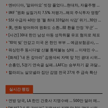
엔비디아, ‘알파마요’ 빗장 풀었다…현대차, 자율주행 속도내나
IMF “원화 실질가치 7.5% 저평가…해외 주식투자 영향”
SSI 수급자 40만 명 ‘월 최대 331달러 삭감’ 위기…10만 명은 수급자격 상실
美, 엔화 방어하며 원화도 소환…韓 환율 안정 ‘우군’ 되나
[사건] 30대 한인 남성 아동 성착취물 유포 혐의로 체포
’10억 빚’ 안갚고 미국 온 한인 부부 … 예금보험공사, 미국서 소송
워싱턴주 동시다발 산불 통제불능 상태 … 이재민 수십만명
[화제] “내 돈 갚아라” 김원석씨 자택 앞 1인 광대 시위 … 한인 투자사, “108만 달러 못받아”
손흥민, 5경기 연속골 실패…LAFC는 승부차기 끝 과달라하라 격파
할라피뇨 살모넬라 집단 감염 전국 27개 주 급속 확산
실시간 랭킹
연방 당국, LA 한인 간호사 지명수배 … 500만 달러 메디캐어 사기, 선고 직전 한국 도주