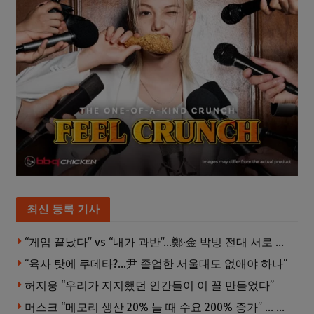
최신 등록 기사
“게임 끝났다” vs “내가 과반”…鄭·金 박빙 전대 서로 우위 주장
“육사 탓에 쿠데타?…尹 졸업한 서울대도 없애야 하나”
허지웅 “우리가 지지했던 인간들이 이 꼴 만들었다”
머스크 “메모리 생산 20% 늘 때 수요 200% 증가” … 반도체 매출 1조달러 눈 앞