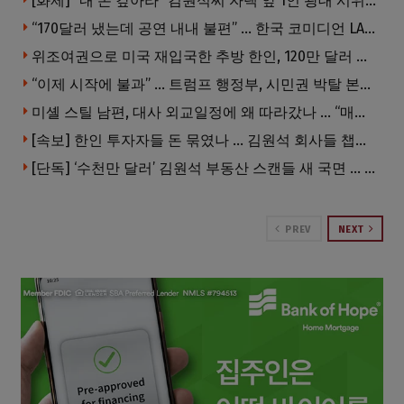
[화제] “내 돈 갚아라” 김원석씨 자택 앞 1인 광대 시위 … 한인 투자사, “108만 달러 못받아”
“170달러 냈는데 공연 내내 불편” … 한국 코미디언 LA공연, 음향 불량에 외모 비하 개그 논란
위조여권으로 미국 재입국한 추방 한인, 120만 달러 은행 사기 행각
“이제 시작에 불과” … 트럼프 행정부, 시민권 박탈 본격화
미셸 스틸 남편, 대사 외교일정에 왜 따라갔나 … “매우 이례적”
[속보] 한인 투자자들 돈 묶였나 … 김원석 회사들 챕터7 강제파산·자진파산 잇따라 신청
[단독] ‘수천만 달러’ 김원석 부동산 스캔들 새 국면 … 한인 투자자들 소송 잇따라 ‘디폴트’ 절차
PREV
NEXT