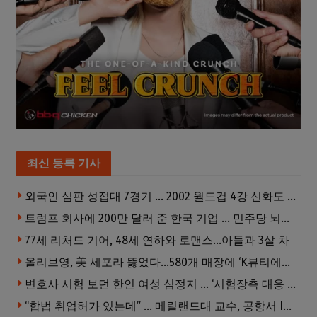
최신 등록 기사
외국인 심판 성접대 7경기 … 2002 월드컵 4강 신화도 흔들
트럼프 회사에 200만 달러 준 한국 기업 … 민주당 뇌물의혹 조사
77세 리처드 기어, 48세 연하와 로맨스…아들과 3살 차
올리브영, 美 세포라 뚫었다…580개 매장에 ‘K뷰티에딧’ 론칭
변호사 시험 보던 한인 여성 심정지 … ‘시험장측 대응 부적절’ 소송
“합법 취업허가 있는데” … 메릴랜드대 교수, 공항서 ICE에 체포, 구금 중