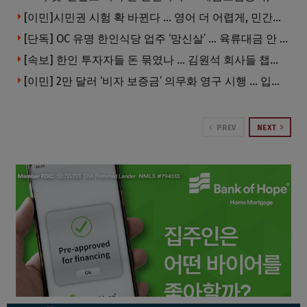
[이민]시민권 시험 확 바뀐다 … 영어 더 어렵게, 민간시험 도입 추진
[단독] OC 유명 한인식당 업주 ‘망신살’ … 육류대금 안 갚자 식당서 공개추심
[속보] 한인 투자자들 돈 묶였나 … 김원석 회사들 챕터7 강제파산·자진파산 잇따라 신청
[이민] 2만 달러 ‘비자 보증금’ 의무화 영구 시행 … 입국 문턱 더 높아진다.
PREV
NEXT