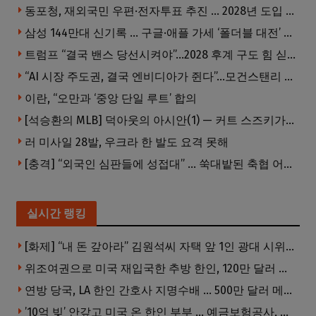
동포청, 재외국민 우편·전자투표 추진 … 2028년 도입 목표
삼성 144만대 신기록 … 구글·애플 가세 ‘폴더블 대전’ 열린다
트럼프 “결국 밴스 당선시켜야”…2028 후계 구도 힘 싣나
“AI 시장 주도권, 결국 엔비디아가 쥔다”…모건스탠리 장담
이란, “오만과 ‘중앙 단일 루트’ 합의
[석승환의 MLB] 덕아웃의 아시안(1) — 커트 스즈키가 우리에게 묻는 것
러 미사일 28발, 우크라 한 발도 요격 못해
[충격] “외국인 심판들에 성접대” … 쑥대밭된 축협 어디까지 추락하나
실시간 랭킹
[화제] “내 돈 갚아라” 김원석씨 자택 앞 1인 광대 시위 … 한인 투자사, “108만 달러 못받아”
위조여권으로 미국 재입국한 추방 한인, 120만 달러 은행 사기 행각
연방 당국, LA 한인 간호사 지명수배 … 500만 달러 메디캐어 사기, 선고 직전 한국 도주
’10억 빚’ 안갚고 미국 온 한인 부부 … 예금보험공사, 미국서 소송