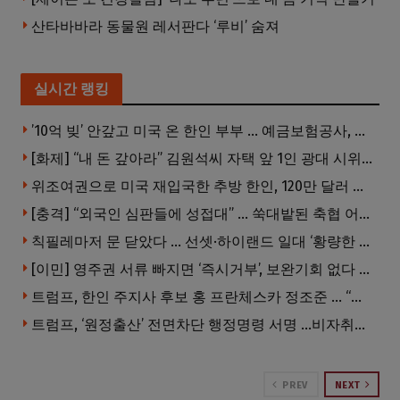
산타바바라 동물원 레서판다 ‘루비’ 숨져
실시간 랭킹
’10억 빚’ 안갚고 미국 온 한인 부부 … 예금보험공사, 미국서 소송
[화제] “내 돈 갚아라” 김원석씨 자택 앞 1인 광대 시위 … 한인 투자사, “108만 달러 못받아”
위조여권으로 미국 재입국한 추방 한인, 120만 달러 은행 사기 행각
[충격] “외국인 심판들에 성접대” … 쑥대밭된 축협 어디까지 추락하나
칙필레마저 문 닫았다 … 선셋·하이랜드 일대 ‘황량한 거리’로
[이민] 영주권 서류 빠지면 ‘즉시거부’, 보완기회 없다 … 이민심사 8월부터 확 바뀐다
트럼프, 한인 주지사 후보 홍 프란체스카 정조준 … “미치광이다”
트럼프, ‘원정출산’ 전면차단 행정명령 서명 …비자취소·입국금지·추방까지
PREV
NEXT