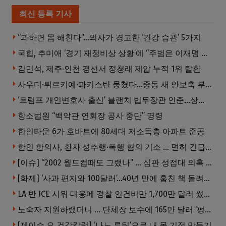
최신 등록 기사
“과하면 몸 해친다”…의사가 경고한 ‘건강 습관’ 5가지
국힘, 추미애 ‘경기 재정비상 상황’에 “주범은 이재명 전 지사”
김민석, 제주·인천 경선서 정청래 제압 누적 1위 탈환
사우디·튀르키예·파키스탄 뭉쳤다…중동 새 안보축 부상하나
‘트럼프 개인변호사 출신’ 블랜치 법무장관 인준…상원 50대49 가결
항소법원 “백악관 연회장 공사 중단” 명령
한인타운 6가 호바트에 80세대 저소득층 아파트 준공
한인 한의사, 환자 성추행·폭행 혐의 기소 … 면허 긴급정지
[이슈] “2002 월드컵때도 그랬나” … 심판 성접대 의혹 해외로 일파만파, 4강 신화까지 불똥
[화제] ‘사과 편지와 100달러’…40년 만에 훔친 책 돌려준 절도범
LA 반 ICE 시위 대응에 경찰 인건비만 1,700만 달러 썼다.
노숙자 지원하랬더니 … 단체장 보수에 165만 달러 ‘펑펑’
[제이슨 오 건강칼럼] ‘나노 루틴’으로 내 몸 기적 만들기