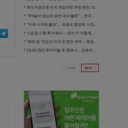
위조여권으로 미국 재입국한 추방 한인, 120만 달러 은행 사기 행각
“170달러 냈는데 공연 내내 불편” … 한국 코미디언 LA공연, 음향 불량에 외모 비하 개그 논란
“이제 시작에 불과” … 트럼프 행정부, 시민권 박탈 본격화
시민권 시험 확 바뀐다 … 영어 더 어렵게, 민간시험 도입 추진
’10억 빚’ 안갚고 미국 온 한인 부부 … 예금보험공사, 미국서 소송
[속보] 한인 투자자들 돈 묶였나 … 김원석 회사들 챕터7 강제파산·자진파산 잇따라 신청
PREV
NEXT