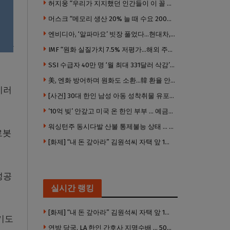
허지웅 “우리가 지지했던 인간들이 이 꼴 만들었다”
머스크 “메모리 생산 20% 늘 때 수요 200% 증가” … 반도체 매출 1조달러 눈 앞
엔비디아, ‘알파마요’ 빗장 풀었다…현대차, 자율주행 속도내나
운반
IMF “원화 실질가치 7.5% 저평가…해외 주식투자 영향”
SSI 수급자 40만 명 ‘월 최대 331달러 삭감’ 위기…10만 명은 수급자격 상실
美, 엔화 방어하며 원화도 소환…韓 환율 안정 ‘우군’ 되나
이러
[사건] 30대 한인 남성 아동 성착취물 유포 혐의로 체포
’10억 빚’ 안갚고 미국 온 한인 부부 … 예금보험공사, 미국서 소송
워싱턴주 동시다발 산불 통제불능 상태 … 이재민 수십만명
로봇
[화제] “내 돈 갚아라” 김원석씨 자택 앞 1인 광대 시위 … 한인 투자사, “108만 달러 못받아”
성공
실시간 랭킹
[화제] “내 돈 갚아라” 김원석씨 자택 앞 1인 광대 시위 … 한인 투자사, “108만 달러 못받아”
기도
연방 당국, LA 한인 간호사 지명수배 … 500만 달러 메디캐어 사기, 선고 직전 한국 도주