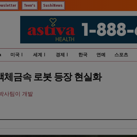
ewsletter
Teen's
SushiNews
a
미국Ⅰ
세계Ⅰ
경제Ⅰ
한국
연예
스포츠
 액체금속 로봇 등장 현실화
 박사팀이 개발