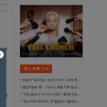
같은 것은
 사이언
이 가
금속
최신 등록 기사
용융
트럼프 “결국 밴스 당선시켜야”…2028 후계 구도 힘 싣나
팰컨9 달에 ‘쾅’ … 다누리, 충돌 직후 달 표면 촬영 유일 탐사선
“게임 끝났다” vs “내가 과반”…鄭·金 박빙 전대 서로 우위 주장
 액체
“육사 탓에 쿠데타?…尹 졸업한 서울대도 없애야 하나”