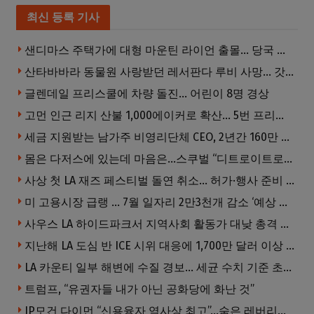
최신 등록 기사
샌디마스 주택가에 대형 마운틴 라이언 출몰… 당국 긴급 대응, 주민 접근 자제 당부
산타바바라 동물원 사랑받던 레서판다 루비 사망… 갓 태어난 새끼 2마리 잃은 지 수주 만
글렌데일 프리스쿨에 차량 돌진… 어린이 8명 경상
고먼 인근 리지 산불 1,000에이커로 확산… 5번 프리웨이 양방향 전면 폐쇄
세금 지원받는 남가주 비영리단체 CEO, 2년간 160만 달러 이상 받아… 미사용 휴가수당만 수십만 달러
몸은 다저스에 있는데 마음은…스쿠벌 “디트로이트로 돌아가고파”
사상 첫 LA 재즈 페스티벌 돌연 취소… 허가·행사 준비 문제로 일정 변경
미 고용시장 급랭 … 7월 일자리 2만3천개 감소 ‘예상 밖 쇼크’
사우스 LA 하이드파크서 지역사회 활동가 대낮 총격 사망… 용의자 도주
지난해 LA 도심 반 ICE 시위 대응에 1,700만 달러 이상 지출… LAPD, 대규모 시위 대비 강화 필요
LA 카운티 일부 해변에 수질 경보… 세균 수치 기준 초과, 입수 자제 당부
트럼프, “유권자들 내가 아닌 공화당에 화난 것”
JP모건 다이먼 “신용융자 역사상 최고”…숨은 레버리지 경고