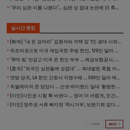
“우리 심판 이름 나왔다”… 심판 성 접대 논란에 日 축구계 발칵
실시간 랭킹
[화제] “내 돈 갚아라” 김원석씨 자택 앞 1인 광대 시위 … 한인 투자사, “108만 달러 못받아”
위조여권으로 미국 재입국한 추방 한인, 120만 달러 은행 사기 행각
’10억 빚’ 안갚고 미국 온 한인 부부 … 예금보험공사, 미국서 소송
[충격] “외국인 심판들에 성접대” … 쑥대밭된 축협 어디까지 추락하나
연방 당국, LA 한인 간호사 지명수배 … 500만 달러 메디캐어 사기, 선고 직전 한국 도주
칙필레마저 문 닫았다 … 선셋·하이랜드 일대 ‘황량한 거리’로
[이민]시민권 시험 확 바뀐다 … 영어 더 어렵게, 민간시험 도입 추진
[이민] 영주권 서류 빠지면 ‘즉시거부’, 보완기회 없다 … 이민심사 8월부터 확 바뀐다
PREV
NEXT