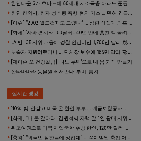
한인타운 6가 호바트에 80세대 저소득층 아파트 준공
한인 한의사, 환자 성추행·폭행 혐의 기소 … 면허 긴급정지
[이슈] “2002 월드컵때도 그랬나” … 심판 성접대 의혹 해외로 일파만파, 4강 신화까지 불똥
[화제] ‘사과 편지와 100달러’…40년 만에 훔친 책 돌려준 절도범
LA 반 ICE 시위 대응에 경찰 인건비만 1,700만 달러 썼다.
노숙자 지원하랬더니 … 단체장 보수에 165만 달러 ‘펑펑’
[제이슨 오 건강칼럼] ‘나노 루틴’으로 내 몸 기적 만들기
산타바바라 동물원 레서판다 ‘루비’ 숨져
실시간 랭킹
’10억 빚’ 안갚고 미국 온 한인 부부 … 예금보험공사, 미국서 소송
[화제] “내 돈 갚아라” 김원석씨 자택 앞 1인 광대 시위 … 한인 투자사, “108만 달러 못받아”
위조여권으로 미국 재입국한 추방 한인, 120만 달러 은행 사기 행각
[충격] “외국인 심판들에 성접대” … 쑥대밭된 축협 어디까지 추락하나