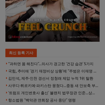
최신 등록 기사
“과하면 몸 해친다”…의사가 경고한 ‘건강 습관’ 5가지
국힘, 추미애 ‘경기 재정비상 상황’에 “주범은 이재명 전 지사”
김민석, 제주·인천 경선서 정청래 제압 누적 1위 탈환
사우디·튀르키예·파키스탄 뭉쳤다…중동 새 안보축 부상하나
‘트럼프 개인변호사 출신’ 블랜치 법무장관 인준…상원 50대49 가결
항소법원 “백악관 연회장 공사 중단” 명령