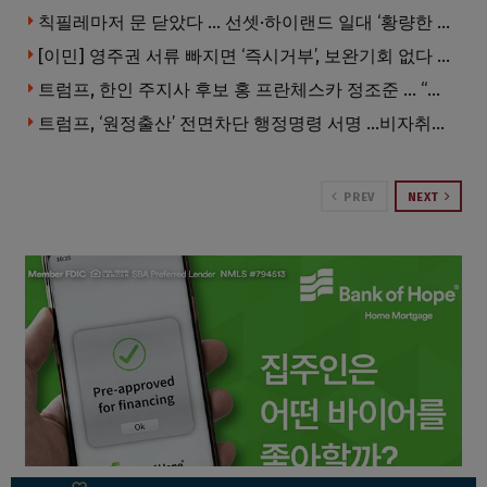
칙필레마저 문 닫았다 … 선셋·하이랜드 일대 ‘황량한 거리’로
[이민] 영주권 서류 빠지면 ‘즉시거부’, 보완기회 없다 … 이민심사 8월부터 확 바뀐다
트럼프, 한인 주지사 후보 홍 프란체스카 정조준 … “미치광이다”
트럼프, ‘원정출산’ 전면차단 행정명령 서명 …비자취소·입국금지·추방까지
PREV
NEXT