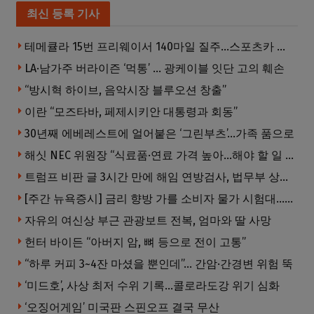
최신 등록 기사
테메큘라 15번 프리웨이서 140마일 질주…스포츠카 압수
LA·남가주 버라이즌 ‘먹통’ … 광케이블 잇단 고의 훼손
“방시혁 하이브, 음악시장 블루오션 창출”
이란 “모즈타바, 페제시키안 대통령과 회동”
30년째 에베레스트에 얼어붙은 ‘그린부츠’…가족 품으로
해싯 NEC 위원장 “식료품·연료 가격 높아…해야 할 일 많다”
트럼프 비판 글 3시간 만에 해임 연방검사, 법무부 상대 소송
[주간 뉴욕증시] 금리 향방 가를 소비자 물가 시험대…AI 랠리도 주목
자유의 여신상 부근 관광보트 전복, 엄마와 딸 사망
헌터 바이든 “아버지 암, 뼈 등으로 전이 고통”
“하루 커피 3~4잔 마셨을 뿐인데”… 간암·간경변 위험 뚝
‘미드호’, 사상 최저 수위 기록…콜로라도강 위기 심화
‘오징어게임’ 미국판 스핀오프 결국 무산