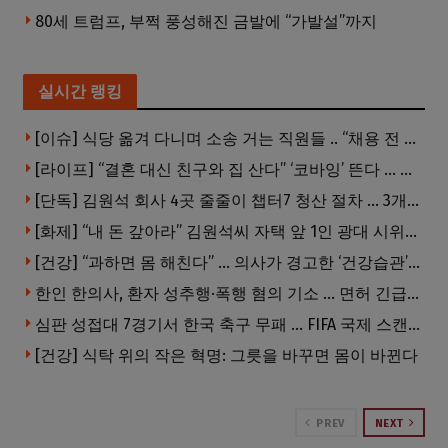
80세 트럼프, 부쩍 풍성해진 금발에 “가발설”까지
실시간 랭킹
[이슈] 식당 옮겨 다니며 소송 거는 직원들 .. “채용 전 반드시 확인해야”
[라이프] “결혼 대신 친구와 집 산다” ‘코바잉’ 뜬다 … 내 집 마련 공식 바뀌었다
[단독] 김원석 회사 4곳 줄줄이 챕터7 청산 절차 … 3개 법인 같은 날 동시 파산 신청
[화제] “내 돈 갚아라” 김원석씨 자택 앞 1인 광대 시위 … 한인 투자사, “108만 달러 못받아”
[건강] “과하면 몸 해친다” … 의사가 경고한 ‘건강습관’ 5가지
한인 한의사, 환자 성추행·폭행 혐의 기소 … 면허 긴급정지
심판 성접대 7경기서 한국 축구 무패 … FIFA 국제 스캔들 번지나
[건강] 식탁 위의 작은 혁명: 그릇을 바꾸면 몸이 바뀐다
PREV
NEXT