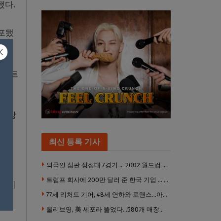
됐다.
체포됐
트리트
 바탕
최신 등록 기사
외국인 심판 성접대 7경기 … 2002 월드컵 4강 신화도 흔들
트럼프 회사에 200만 달러 준 한국 기업 … 민주당 뇌물의혹 조사
위험이
77세 리처드 기어, 48세 연하와 로맨스…아들과 3살 차
혐의
올리브영, 美 세포라 뚫었다…580개 매장에 ‘K뷰티에딧’ 론칭