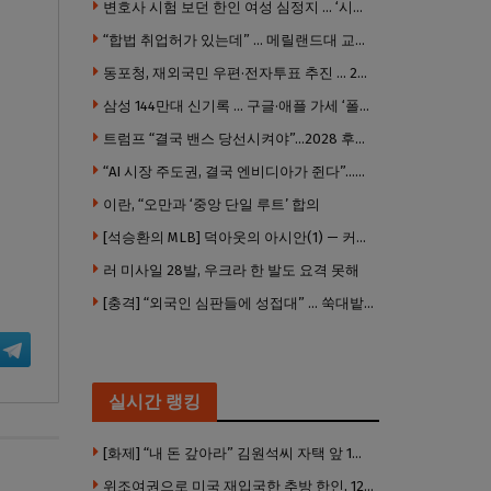
변호사 시험 보던 한인 여성 심정지 … ‘시험장측 대응 부적절’ 소송
“합법 취업허가 있는데” … 메릴랜드대 교수, 공항서 ICE에 체포, 구금 중
동포청, 재외국민 우편·전자투표 추진 … 2028년 도입 목표
삼성 144만대 신기록 … 구글·애플 가세 ‘폴더블 대전’ 열린다
트럼프 “결국 밴스 당선시켜야”…2028 후계 구도 힘 싣나
“AI 시장 주도권, 결국 엔비디아가 쥔다”…모건스탠리 장담
이란, “오만과 ‘중앙 단일 루트’ 합의
[석승환의 MLB] 덕아웃의 아시안(1) — 커트 스즈키가 우리에게 묻는 것
러 미사일 28발, 우크라 한 발도 요격 못해
[충격] “외국인 심판들에 성접대” … 쑥대밭된 축협 어디까지 추락하나
실시간 랭킹
[화제] “내 돈 갚아라” 김원석씨 자택 앞 1인 광대 시위 … 한인 투자사, “108만 달러 못받아”
위조여권으로 미국 재입국한 추방 한인, 120만 달러 은행 사기 행각