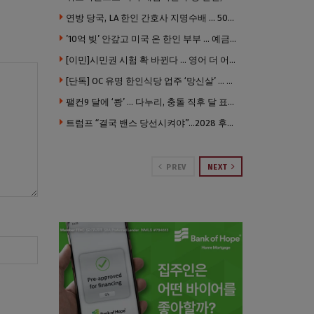
연방 당국, LA 한인 간호사 지명수배 … 500만 달러 메디캐어 사기, 선고 직전 한국 도주
’10억 빚’ 안갚고 미국 온 한인 부부 … 예금보험공사, 미국서 소송
[이민]시민권 시험 확 바뀐다 … 영어 더 어렵게, 민간시험 도입 추진
[단독] OC 유명 한인식당 업주 ‘망신살’ … 육류대금 안 갚자 식당서 공개추심
팰컨9 달에 ‘쾅’ … 다누리, 충돌 직후 달 표면 촬영 유일 탐사선
트럼프 “결국 밴스 당선시켜야”…2028 후계 구도 힘 싣나
PREV
NEXT