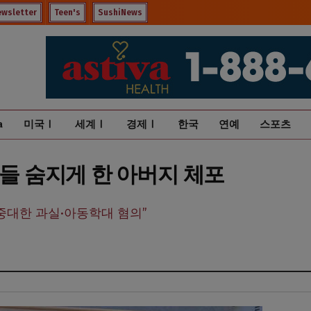
ewsletter
Teen's
SushiNews
a
미국Ⅰ
세계Ⅰ
경제Ⅰ
한국
연예
스포츠
아들 숨지게 한 아버지 체포
중대한 과실·아동학대 혐의”