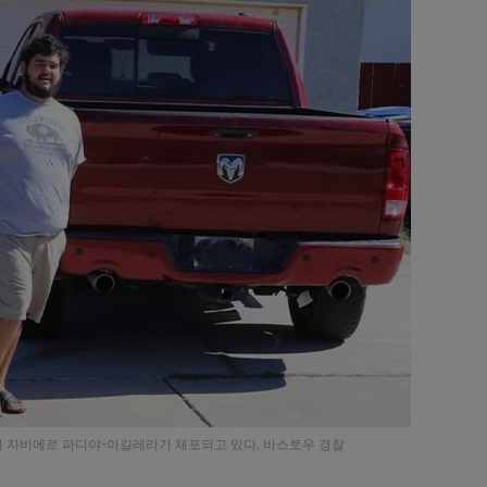
 자비에르 파디야-아길레라가 체포되고 있다. 바스토우 경찰