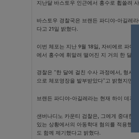
지난달 바스토우 인근에서 홍수로 휩쓸려 사
바스토우 경찰국은 브랜든 파디야-아길레라(2
다고 21일 밝혔다.
이번 체포는 지난 9월 18일, 자비에르 파디
에서 홍수에 휘말려 떨어진 지 거의 한 달 
경찰은 “한 달에 걸친 수사 과정에서, 형사
으로 체포영장을 발부받았다”고 밝혔지만, 
브랜든 파디야-아길레라는 현재 하이 데저트 
샌버나디노 카운티 검찰은, 그에게 중대한 과
있는 상황에서의 아동학대 혐의를 적용했으며
도 함께 제기했다고 밝혔다.