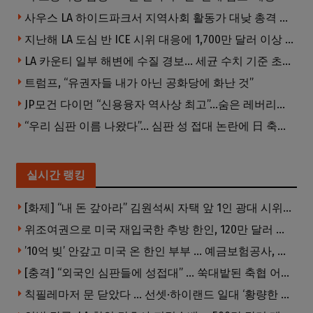
사우스 LA 하이드파크서 지역사회 활동가 대낮 총격 사망… 용의자 도주
지난해 LA 도심 반 ICE 시위 대응에 1,700만 달러 이상 지출… LAPD, 대규모 시위 대비 강화 필요
LA 카운티 일부 해변에 수질 경보… 세균 수치 기준 초과, 입수 자제 당부
트럼프, “유권자들 내가 아닌 공화당에 화난 것”
JP모건 다이먼 “신용융자 역사상 최고”…숨은 레버리지 경고
“우리 심판 이름 나왔다”… 심판 성 접대 논란에 日 축구계 발칵
실시간 랭킹
[화제] “내 돈 갚아라” 김원석씨 자택 앞 1인 광대 시위 … 한인 투자사, “108만 달러 못받아”
위조여권으로 미국 재입국한 추방 한인, 120만 달러 은행 사기 행각
’10억 빚’ 안갚고 미국 온 한인 부부 … 예금보험공사, 미국서 소송
[충격] “외국인 심판들에 성접대” … 쑥대밭된 축협 어디까지 추락하나
칙필레마저 문 닫았다 … 선셋·하이랜드 일대 ‘황량한 거리’로