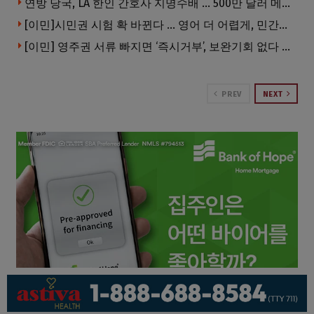
연방 당국, LA 한인 간호사 지명수배 … 500만 달러 메디캐어 사기, 선고 직전 한국 도주
[이민]시민권 시험 확 바뀐다 … 영어 더 어렵게, 민간시험 도입 추진
[이민] 영주권 서류 빠지면 ‘즉시거부’, 보완기회 없다 … 이민심사 8월부터 확 바뀐다
PREV
NEXT