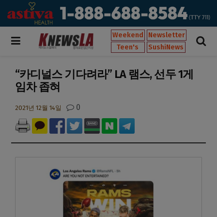
Weekend
Newsletter
Teen's
SushiNews
“카디널스 기다려라” LA 램스, 선두 1게
임차 좁혀
0
2021년 12월 14일