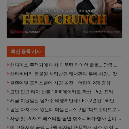
최신 등록 기사
샌디마스 주택가에 대형 마운틴 라이언 출몰… 당국 긴급 대응, 주민 접근 자제 당부
산타바바라 동물원 사랑받던 레서판다 루비 사망… 갓 태어난 새끼 2마리 잃은 지 수주 만
글렌데일 프리스쿨에 차량 돌진… 어린이 8명 경상
고먼 인근 리지 산불 1,000에이커로 확산… 5번 프리웨이 양방향 전면 폐쇄
세금 지원받는 남가주 비영리단체 CEO, 2년간 160만 달러 이상 받아… 미사용 휴가수당만 수십만 달러
몸은 다저스에 있는데 마음은…스쿠벌 “디트로이트로 돌아가고파”
사상 첫 LA 재즈 페스티벌 돌연 취소… 허가·행사 준비 문제로 일정 변경
미 고용시장 급랭 … 7월 일자리 2만3천개 감소 ‘예상 밖 쇼크’