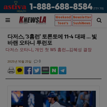
Weekend
Newsletter
Teen's
SushiNews
다저스, ‘3홈런’ 토론토에 11-4 대패 … 빛
바랜 오타니 투런포
다저스 오타니, 개인 첫 WS 홈런…김혜성 결장
0
2025년 10월 25일