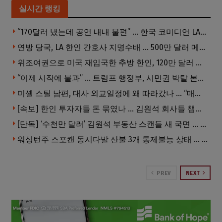
실시간 랭킹
“170달러 냈는데 공연 내내 불편” … 한국 코미디언 LA공연, 음향 불량에 외모 비하 개그 논란
연방 당국, LA 한인 간호사 지명수배 … 500만 달러 메디캐어 사기, 선고 직전 한국 도주
위조여권으로 미국 재입국한 추방 한인, 120만 달러 은행 사기 행각
“이제 시작에 불과” … 트럼프 행정부, 시민권 박탈 본격화
미셸 스틸 남편, 대사 외교일정에 왜 따라갔나 … “매우 이례적”
[속보] 한인 투자자들 돈 묶였나 … 김원석 회사들 챕터7 강제파산·자진파산 잇따라 신청
[단독] ‘수천만 달러’ 김원석 부동산 스캔들 새 국면 … 한인 투자자들 소송 잇따라 ‘디폴트’ 절차
워싱턴주 스포캔 동시다발 산불 3개 통제불능 상태 … 이재민 수십만명
PREV
NEXT