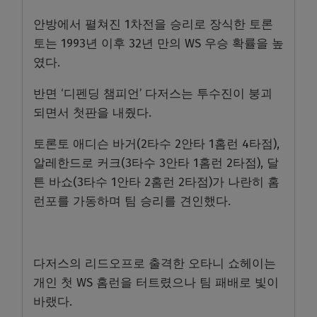
안방에서 펼쳐진 1차전을 승리로 장식한 토론
토는 1993년 이후 32년 만의 WS 우승 확률을 높
였다.
반면 ‘디펜딩 챔피언’ 다저스는 투수진이 붕괴
되면서 첫판을 내줬다.
토론토 애디슨 바거(2타수 2안타 1홈런 4타점),
알레한드로 커크(3타수 3안타 1홈런 2타점), 달
튼 바쇼(3타수 1안타 2홈런 2타점)가 나란히 홈
런포를 가동하며 팀 승리를 견인했다.
다저스의 리드오프로 출격한 오타니 쇼헤이는
개인 첫 WS 홈런을 터트렸으나 팀 패배로 빛이
바랬다.