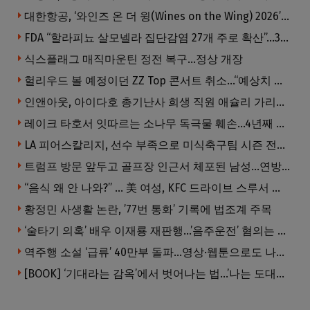
대한항공, ‘와인즈 온 더 윙(Wines on the Wing) 2026’ 5개 부문 수상
FDA “할라피뇨 살모넬라 집단감염 27개 주로 확산”…345명 감염·36명 입원
식스플래그 매직마운틴 정전 복구…정상 개장
헐리우드 볼 예정이던 ZZ Top 콘서트 취소…“예상치 못한 인력 문제”
인앤아웃, 아이다호 총기난사 희생 직원 애슐리 가리베이 추모
레이크 타호서 잇따르는 소나무 독극물 훼손…4년째 용의자 오리무중
LA 피어스칼리지, 선수 부족으로 미식축구팀 시즌 전격 중단
트럼프 방문 앞두고 골프장 인근서 체포된 남성…연방 총기 혐의 적용
“음식 왜 안 나와?” … 美 여성, KFC 드라이브 스루서 소총 위협
황정민 사생활 논란, ’77번 통화’ 기록에 법조계 주목
‘술타기 의혹’ 배우 이재룡 재판행…’음주운전’ 혐의는 제외
역주행 소설 ‘급류’ 40만부 돌파…영상·웹툰으로도 나온다
[BOOK] ‘기대라는 감옥’에서 벗어나는 법…’나는 도대체 왜 눈치를 볼까’