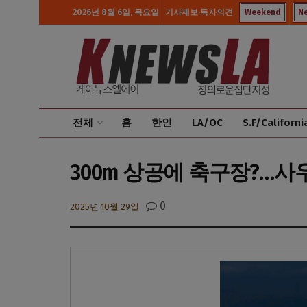
2026년 8월 6일, 목요일
기사제보·독자의견
Weekend
N
전체
홈
한인
LA/OC
S.F/Californi
300m 상공에 축구장?…사
0
2025년 10월 29일