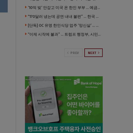
’10억 빚’ 안갚고 미국 온 한인 부부 … 예금보험공사, 미국서 소송
“170달러 냈는데 공연 내내 불편” … 한국 코미디언 LA공연, 음향 불량에 외모 비하 개그 논란
[단독] OC 유명 한인식당 업주 ‘망신살’ … 육류대금 안 갚자 식당서 공개추심
“이제 시작에 불과” … 트럼프 행정부, 시민권 박탈 본격화
PREV
NEXT