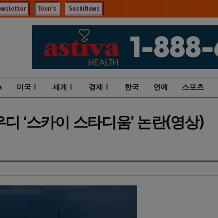
ewsletter
Teen's
SushiNews
a
미국Ⅰ
세계Ⅰ
경제Ⅰ
한국
연예
스포츠
우디 ‘스카이 스타디움’ 논란(영상)