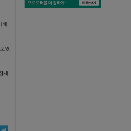
리베
 보였
 잠재