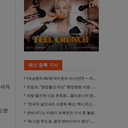
최신 등록 기사
[석승환의 MLB] 덕아웃의 아시안(1) — 커트 스즈키가 우리에게 묻는 것
 세계
트럼프, “원정출산 차단” 행정명령 서명 … 외국 공무원 자녀도 시민권 안준다
차량 돌진에 식당 초토화… 캘리포니아 명물 버거집 “다시 일어설 수 있도록 도와주세요”
“전국적 살모네라 식중독 확산, 멕시코산 할라피뇨”– CDC
보도했
샌버나디노 카운티 보복운전 수사 중 불법 총기 20정·탄약 2만 발 압수
“AI 시장 주도권, 결국 엔비디아가 쥔다”…모건스탠리 장담