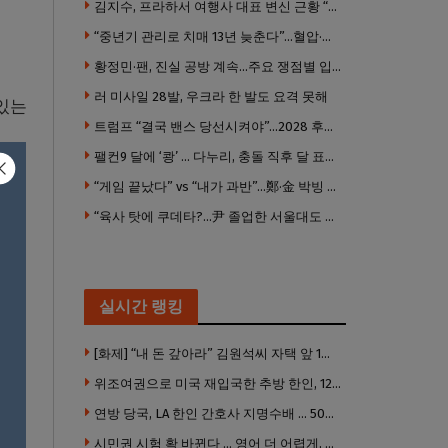
김지수, 프라하서 여행사 대표 변신 근황 “가볼 만하니…”
“중년기 관리로 치매 13년 늦춘다”…혈압·당뇨·금연 시기가 골든타임
황정민·팬, 진실 공방 계속…주요 쟁점별 입장 정리
러 미사일 28발, 우크라 한 발도 요격 못해
있는
트럼프 “결국 밴스 당선시켜야”…2028 후계 구도 힘 싣나
팰컨9 달에 ‘쾅’ … 다누리, 충돌 직후 달 표면 촬영 유일 탐사선
“게임 끝났다” vs “내가 과반”…鄭·金 박빙 전대 서로 우위 주장
“육사 탓에 쿠데타?…尹 졸업한 서울대도 없애야 하나”
실시간 랭킹
[화제] “내 돈 갚아라” 김원석씨 자택 앞 1인 광대 시위 … 한인 투자사, “108만 달러 못받아”
위조여권으로 미국 재입국한 추방 한인, 120만 달러 은행 사기 행각
연방 당국, LA 한인 간호사 지명수배 … 500만 달러 메디캐어 사기, 선고 직전 한국 도주
시민권 시험 확 바뀐다 … 영어 더 어렵게, 민간시험 도입 추진