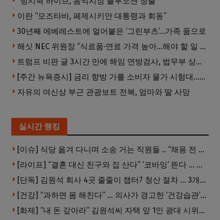
“방시혁 하이브, 음악시장 블루오션 창출”
이란 “모즈타바, 페제시키안 대통령과 회동”
30년째 에베레스트에 얼어붙은 ‘그린부츠’…가족 품으로
해싯 NEC 위원장 “식료품·연료 가격 높아…해야 할 일 많다”
트럼프 비판 글 3시간 만에 해임 연방검사, 법무부 상대 소송
[주간 뉴욕증시] 금리 향방 가를 소비자 물가 시험대…AI 랠리도 주목
자유의 여신상 부근 관광보트 전복, 엄마와 딸 사망
실시간 랭킹
[이슈] 식당 옮겨 다니며 소송 거는 직원들 .. “채용 전 반드시 확인해야”
[라이프] “결혼 대신 친구와 집 산다” ‘코바잉’ 뜬다 … 내 집 마련 공식 바뀌었다
[단독] 김원석 회사 4곳 줄줄이 챕터7 청산 절차 … 3개 법인 같은 날 동시 파산 신청
[건강] “과하면 몸 해친다” … 의사가 경고한 ‘건강습관’ 5가지
[화제] “내 돈 갚아라” 김원석씨 자택 앞 1인 광대 시위 … 한인 투자사, “108만 달러 못받아”