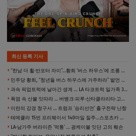
최신 등록 기사
“한남 더 휠·반포터 자이”…황희 ‘버스 하우스’에 조롱 쏟아져
민주당 황희, “청년들 버스 하우스에 거주하라” 발언 후폭풍
과속 픽업트럭에 날아간 생계 … LA 타코트럭 일가족 3명 부상
폭염 속 산불 잇따라 … 버뱅크·피루·산타클라리타·고먼 잇단 산불
이란의 강경 청구서 … 트럼프 ‘승리선언’ 출구전략 난항
테메큘라 15번 프리웨이서 140마일 질주…스포츠카 압수
LA·남가주 버라이즌 ‘먹통’ … 광케이블 잇단 고의 훼손