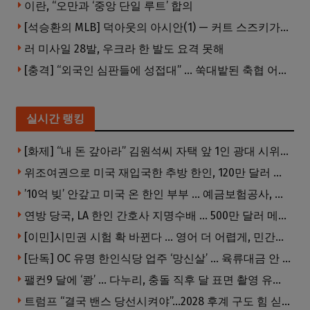
이란, “오만과 ‘중앙 단일 루트’ 합의
[석승환의 MLB] 덕아웃의 아시안(1) — 커트 스즈키가 우리에게 묻는 것
러 미사일 28발, 우크라 한 발도 요격 못해
[충격] “외국인 심판들에 성접대” … 쑥대밭된 축협 어디까지 추락하나
실시간 랭킹
[화제] “내 돈 갚아라” 김원석씨 자택 앞 1인 광대 시위 … 한인 투자사, “108만 달러 못받아”
위조여권으로 미국 재입국한 추방 한인, 120만 달러 은행 사기 행각
’10억 빚’ 안갚고 미국 온 한인 부부 … 예금보험공사, 미국서 소송
연방 당국, LA 한인 간호사 지명수배 … 500만 달러 메디캐어 사기, 선고 직전 한국 도주
[이민]시민권 시험 확 바뀐다 … 영어 더 어렵게, 민간시험 도입 추진
[단독] OC 유명 한인식당 업주 ‘망신살’ … 육류대금 안 갚자 식당서 공개추심
팰컨9 달에 ‘쾅’ … 다누리, 충돌 직후 달 표면 촬영 유일 탐사선
트럼프 “결국 밴스 당선시켜야”…2028 후계 구도 힘 싣나