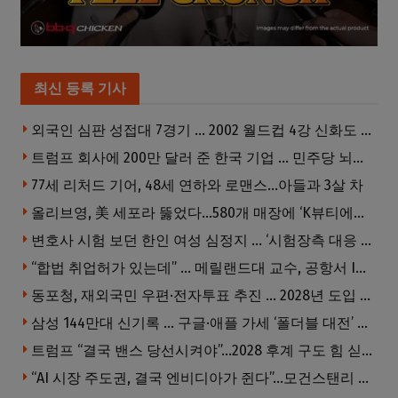
최신 등록 기사
외국인 심판 성접대 7경기 … 2002 월드컵 4강 신화도 흔들
트럼프 회사에 200만 달러 준 한국 기업 … 민주당 뇌물의혹 조사
77세 리처드 기어, 48세 연하와 로맨스…아들과 3살 차
올리브영, 美 세포라 뚫었다…580개 매장에 ‘K뷰티에딧’ 론칭
변호사 시험 보던 한인 여성 심정지 … ‘시험장측 대응 부적절’ 소송
“합법 취업허가 있는데” … 메릴랜드대 교수, 공항서 ICE에 체포, 구금 중
동포청, 재외국민 우편·전자투표 추진 … 2028년 도입 목표
삼성 144만대 신기록 … 구글·애플 가세 ‘폴더블 대전’ 열린다
트럼프 “결국 밴스 당선시켜야”…2028 후계 구도 힘 싣나
“AI 시장 주도권, 결국 엔비디아가 쥔다”…모건스탠리 장담