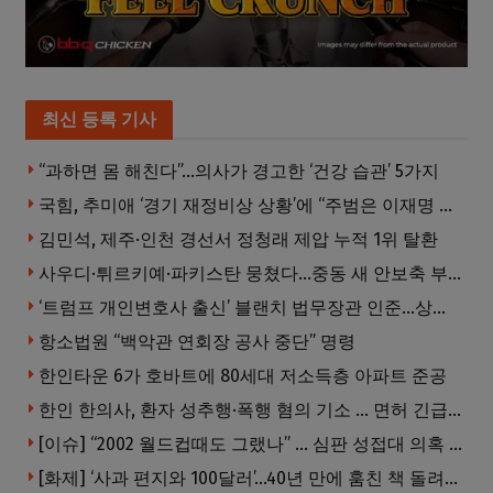
최신 등록 기사
“과하면 몸 해친다”…의사가 경고한 ‘건강 습관’ 5가지
국힘, 추미애 ‘경기 재정비상 상황’에 “주범은 이재명 전 지사”
김민석, 제주·인천 경선서 정청래 제압 누적 1위 탈환
사우디·튀르키예·파키스탄 뭉쳤다…중동 새 안보축 부상하나
‘트럼프 개인변호사 출신’ 블랜치 법무장관 인준…상원 50대49 가결
항소법원 “백악관 연회장 공사 중단” 명령
한인타운 6가 호바트에 80세대 저소득층 아파트 준공
한인 한의사, 환자 성추행·폭행 혐의 기소 … 면허 긴급정지
[이슈] “2002 월드컵때도 그랬나” … 심판 성접대 의혹 해외로 일파만파, 4강 신화까지 불똥
[화제] ‘사과 편지와 100달러’…40년 만에 훔친 책 돌려준 절도범