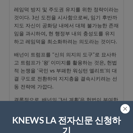
레임덕 방지 및 주도권 유지를 위한 정략이라는
것이다. 3선 도전을 시사함으로써, 임기 후반까
지도 자신이 공화당 내에서 대체 불가능한 존재
임을 과시하여, 현 행정부 내의 충성도를 유지
하고 레임덕을 최소화하려는 의도라는 것이다.
배넌이 트럼프를 “신의 의지의 도구”로 묘사하
고 트럼프가 ‘왕’ 이미지를 활용하는 것은, 헌법
적 논쟁을 ‘국민 vs 부패한 워싱턴 엘리트’의 대
결 구도로 전환하여 지지층을 결속시키려는 선
동 전략에 가깝다.
결론적으로, 배넌의 ‘3선 계획’은 헌법이 부여한
임기 제한이라는 현실 앞에서 법리적으로 실현
가능성이 제로에 가깝다. 트럼프 대통령의 3선
KNEWS LA 전자신문 신청하
카드는 ‘헌법 파괴’라는 비난을 감수하면서도,
기
자신의 지배력을 극대화하고 정치적 영향력을