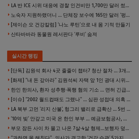
LA 반 ICE 시위 대응에 경찰 인건비만 1,700만 달러 썼다.
노숙자 지원하랬더니 … 단체장 보수에 165만 달러 ‘펑펑’
[제이슨 오 건강칼럼] ‘나노 루틴’으로 내 몸 기적 만들기
산타바바라 동물원 레서판다 ‘루비’ 숨져
실시간 랭킹
[단독] 김원석 회사 4곳 줄줄이 챕터7 청산 절차 … 3개 법인 같은 날 동시 파산 신청
[화제] “내 돈 갚아라” 김원석씨 자택 앞 1인 광대 시위 … 한인 투자사, “108만 달러 못받아”
한인 한의사, 환자 성추행·폭행 혐의 기소 … 면허 긴급정지
[이슈] “2002 월드컵때도 그랬나” … 심판 성접대 의혹 해외로 일파만파, 4강 신화까지 불똥
LA 북부 고먼 ‘리지 산불’, 헝그리 밸리로 급확산 … 5번 Fwy 양방향 전면 폐쇄
’10억 빚’ 안갚고 미국 온 한인 부부 … 예금보험공사, 미국서 소송
부모 잠든 사이 차 몰고 나온 7살·4살 형제…보행자 덮쳐 중태
“과하면 몸 해친다”…의사가 경고한 ‘건강 습관’ 5가지