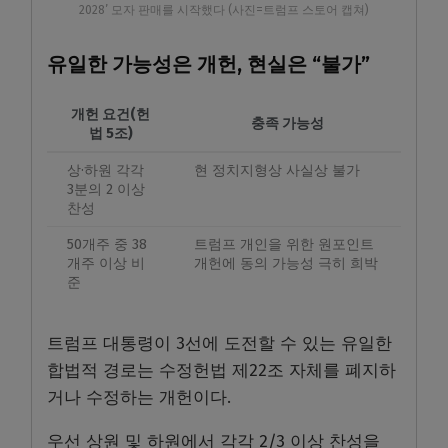
2028’ 모자 판매를 시작했다 (사진=트럼프 스토어 캡쳐)
유일한 가능성은 개헌, 현실은 “불가”
개헌 요건(헌
충족 가능성
법 5조)
상·하원 각각
현 정치지형상 사실상 불가
3분의 2 이상
찬성
50개주 중 38
트럼프 개인을 위한 원포인트
개주 이상 비
개헌에 동의 가능성 극히 희박
준
트럼프 대통령이 3선에 도전할 수 있는 유일한
합법적 경로는 수정헌법 제22조 자체를 폐지하
거나 수정하는 개헌이다.
우선 상원 및 하원에서 각각 2/3 이상 찬성을