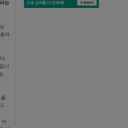
”라는
나는
이용자
다.
법입니
습
돈을
다.
 어