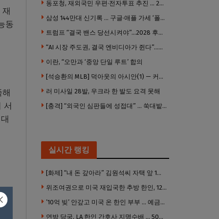
동포청, 재외국민 우편·전자투표 추진 … 2028년 도입 목표
 재
삼성 144만대 신기록 … 구글·애플 가세 ‘폴더블 대전’ 열린다
 능동
트럼프 “결국 밴스 당선시켜야”…2028 후계 구도 힘 싣나
“AI 시장 주도권, 결국 엔비디아가 쥔다”…모건스탠리 장담
이란, “오만과 ‘중앙 단일 루트’ 합의
[석승환의 MLB] 덕아웃의 아시안(1) — 커트 스즈키가 우리에게 묻는 것
러 미사일 28발, 우크라 한 발도 요격 못해
족해
 서
[충격] “외국인 심판들에 성접대” … 쑥대밭된 축협 어디까지 추락하나
 대
실시간 랭킹
[화제] “내 돈 갚아라” 김원석씨 자택 앞 1인 광대 시위 … 한인 투자사, “108만 달러 못받아”
위조여권으로 미국 재입국한 추방 한인, 120만 달러 은행 사기 행각
’10억 빚’ 안갚고 미국 온 한인 부부 … 예금보험공사, 미국서 소송
연방 당국, LA 한인 간호사 지명수배 … 500만 달러 메디캐어 사기, 선고 직전 한국 도주