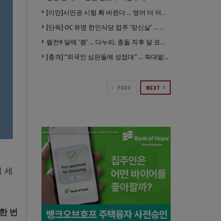
[이민]시민권 시험 확 바뀐다 … 영어 더 어렵게, 민간시험 도입 추진
[단독] OC 유명 한인식당 업주 ‘망신살’ … 육류대금 안 갚자 식당서 공개추심
팰컨9 달에 ‘쾅’ … 다누리, 충돌 직후 달 표면 촬영 유일 탐사선
[충격] “외국인 심판들에 성접대” … 쑥대밭된 축협 어디까지 추락하나
PREV
NEXT
 세
한 번