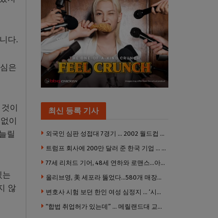
니다.
핵심은
 것이
최신 등록 기사
턱없이
 늘릴
외국인 심판 성접대 7경기 … 2002 월드컵 4강 신화도 흔들
트럼프 회사에 200만 달러 준 한국 기업 … 민주당 뇌물의혹 조사
77세 리처드 기어, 48세 연하와 로맨스…아들과 3살 차
있는
올리브영, 美 세포라 뚫었다…580개 매장에 ‘K뷰티에딧’ 론칭
지 않
변호사 시험 보던 한인 여성 심정지 … ‘시험장측 대응 부적절’ 소송
“합법 취업허가 있는데” … 메릴랜드대 교수, 공항서 ICE에 체포, 구금 중