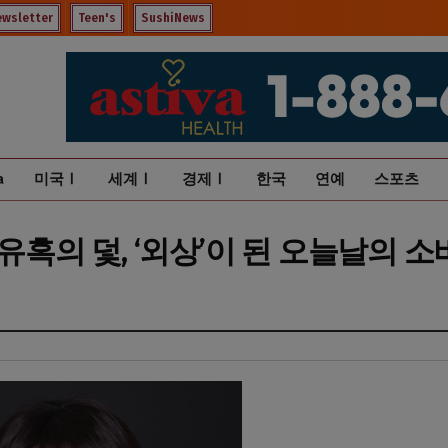
ewsletter
Teen's
SushiNews
a
미국Ⅰ
세계Ⅰ
경제Ⅰ
한국
연예
스포츠
유혹의 덫, ‘외상’이 된 오늘날의 소