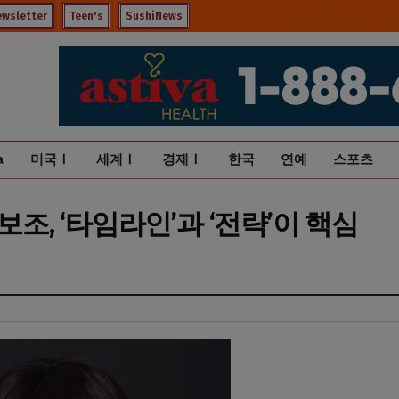
ewsletter
Teen's
SushiNews
a
미국Ⅰ
세계Ⅰ
경제Ⅰ
한국
연예
스포츠
보조, ‘타임라인’과 ‘전략’이 핵심