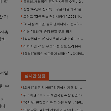
에 학
동포청, 재외국민 우편·전자투표 추진 … 2028년 도입 목표
삼성 144만대 신기록 … 구글·애플 가세 ‘폴더블 대전’ 열린다
만 가
트럼프 “결국 밴스 당선시켜야”…2028 후계 구도 힘 싣나
“AI 시장 주도권, 결국 엔비디아가 쥔다”…모건스탠리 장담
이란, “오만과 ‘중앙 단일 루트’ 합의
중산층
학비
[석승환의 MLB] 덕아웃의 아시안(1) — 커트 스즈키가 우리에게 묻는 것
러 미사일 28발, 우크라 한 발도 요격 못해
[충격] “외국인 심판들에 성접대” … 쑥대밭된 축협 어디까지 추락하나
것처럼
실시간 랭킹
한 수
[화제] “내 돈 갚아라” 김원석씨 자택 앞 1인 광대 시위 … 한인 투자사, “108만 달러 못받아”
위조여권으로 미국 재입국한 추방 한인, 120만 달러 은행 사기 행각
크게
’10억 빚’ 안갚고 미국 온 한인 부부 … 예금보험공사, 미국서 소송
다.
연방 당국, LA 한인 간호사 지명수배 … 500만 달러 메디캐어 사기, 선고 직전 한국 도주