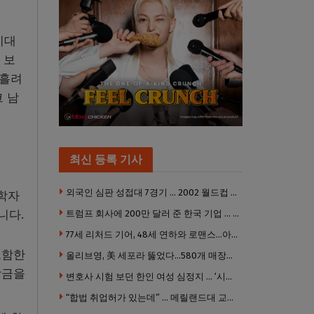
기대
 보
 흘려
 남
최신 등록 기사
외국인 심판 성접대 7경기 … 2002 월드컵 4강 신화도 흔들
 학자
니다.
트럼프 회사에 200만 달러 준 한국 기업 … 민주당 뇌물의혹 조사
77세 리처드 기어, 48세 연하와 로맨스…아들과 3살 차
 포함한
올리브영, 美 세포라 뚫었다…580개 매장에 ‘K뷰티에딧’ 론칭
학금을
변호사 시험 보던 한인 여성 심정지 … ‘시험장측 대응 부적절’ 소송
“합법 취업허가 있는데” … 메릴랜드대 교수, 공항서 ICE에 체포, 구금 중