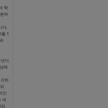
야 학
충분하
니다.
월 1
SS
학년이
 상태
매각하
액의
명적인
 세
타임