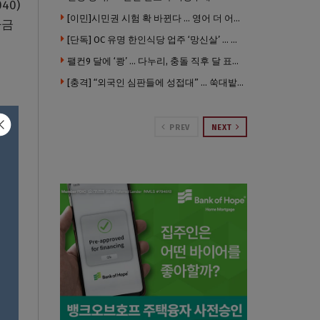
40)
[이민]시민권 시험 확 바뀐다 … 영어 더 어렵게, 민간시험 도입 추진
자금
[단독] OC 유명 한인식당 업주 ‘망신살’ … 육류대금 안 갚자 식당서 공개추심
팰컨9 달에 ‘쾅’ … 다누리, 충돌 직후 달 표면 촬영 유일 탐사선
[충격] “외국인 심판들에 성접대” … 쑥대밭된 축협 어디까지 추락하나
PREV
NEXT