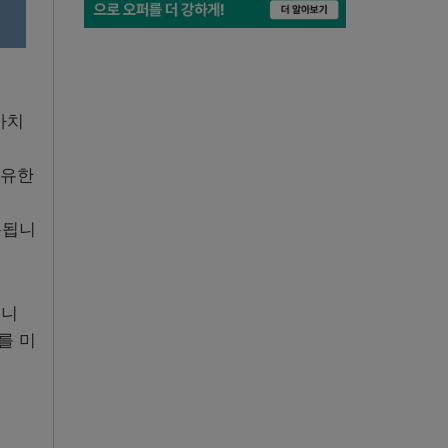
가치
보유한
록됩니
됩니
를 미