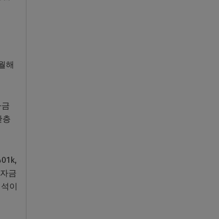
수월해
자금
한층
1k,
학자금
일석이