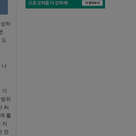
달성하
했
 도
더 나
 기
내 방위
 AI
계·활
 지
전 전