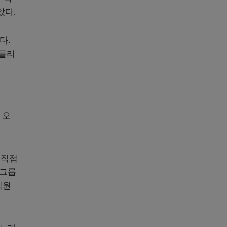
았다.
다.
애플리
 오
 직접
진그룹
직원