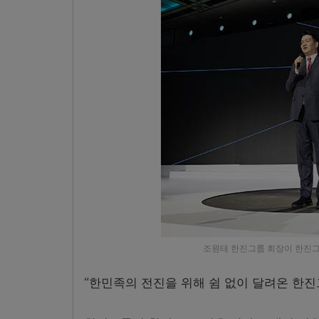
조원태 한진그룹 회장이 한진그
“한민족의 전진을 위해 쉼 없이 달려온 한진