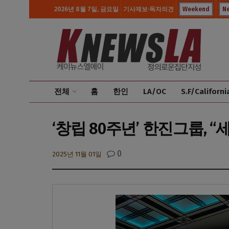
2026년 8월 7일, 금요일
기사제보·독자의견
Weekend
N
전체
홈
한인
LA/OC
S.F/Californi
‘창립 80주년’ 한진그룹, 
0
2025년 11월 01일