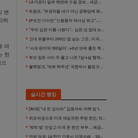
LA 카운티 일부 해변에 수질 경보… 세균 수치 기준 초과, 입수 자제 당부
트럼프, “유권자들 내가 아닌 공화당에 화난 것”
의 변
각하
JP모건 다이먼 “신용융자 역사상 최고”…숨은 레버리지 경고
“우리 심판 이름 나왔다”… 심판 성 접대 논란에 日 축구계 발칵
고대 유물부터 200만 점 넘는 그곳…미국 최고 미술관은?
게 여
‘사과 편지와 100달러’…40년 만에 훔친 책 돌려준 절도범
는 한
부모 잠든 사이 차 몰고 나온 7살·4살 형제…보행자 덮쳐 중태
업으
블랙핑크, ‘데뷔 10주년’ 국중박서 블링크 만난다 “섭섭함 안겨 미안”
실시간 랭킹
[화제] “내 돈 갚아라” 김원석씨 자택 앞 1인 광대 시위 … 한인 투자사, “108만 달러 못받아”
위조여권으로 미국 재입국한 추방 한인, 120만 달러 은행 사기 행각
’10억 빚’ 안갚고 미국 온 한인 부부 … 예금보험공사, 미국서 소송
연방 당국, LA 한인 간호사 지명수배 … 500만 달러 메디캐어 사기, 선고 직전 한국 도주