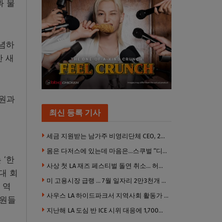
과 물
기념하
한 새
직원과
최신 등록 기사
세금 지원받는 남가주 비영리단체 CEO, 2년간 160만 달러 이상 받아… 미사용 휴가수당만 수십만 달러
몸은 다저스에 있는데 마음은…스쿠벌 “디트로이트로 돌아가고파”
 ‘한
사상 첫 LA 재즈 페스티벌 돌연 취소… 허가·행사 준비 문제로 일정 변경
대 회
미 고용시장 급랭 … 7월 일자리 2만3천개 감소 ‘예상 밖 쇼크’
 역
사우스 LA 하이드파크서 지역사회 활동가 대낮 총격 사망… 용의자 도주
직원들
지난해 LA 도심 반 ICE 시위 대응에 1,700만 달러 이상 지출… LAPD, 대규모 시위 대비 강화 필요