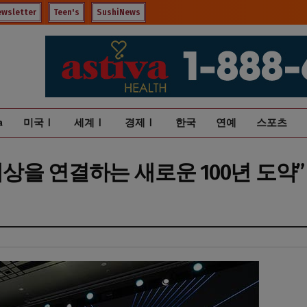
ewsletter
Teen's
SushiNews
a
미국Ⅰ
세계Ⅰ
경제Ⅰ
한국
연예
스포츠
“세상을 연결하는 새로운 100년 도약”