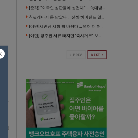
[충격] “외국인 심판들에 성접대” … 쑥대밭된 축협 어디까지 추락하나
칙필레마저 문 닫았다 … 선셋·하이랜드 일대 ‘황량한 거리’로
[이민]시민권 시험 확 바뀐다 … 영어 더 어렵게, 민간시험 도입 추진
[이민] 영주권 서류 빠지면 ‘즉시거부’, 보완기회 없다 … 이민심사 8월부터 확 바뀐다
PREV
NEXT
대비한
 경영
이와