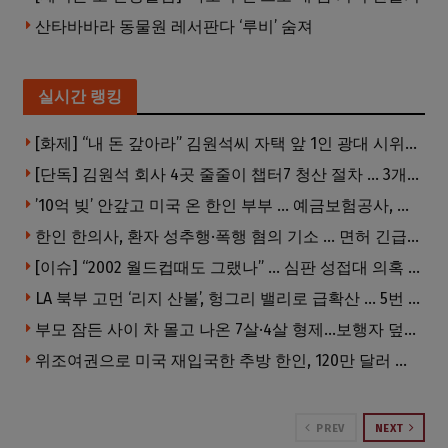
산타바바라 동물원 레서판다 ‘루비’ 숨져
실시간 랭킹
[화제] “내 돈 갚아라” 김원석씨 자택 앞 1인 광대 시위 … 한인 투자사, “108만 달러 못받아”
[단독] 김원석 회사 4곳 줄줄이 챕터7 청산 절차 … 3개 법인 같은 날 동시 파산 신청
’10억 빚’ 안갚고 미국 온 한인 부부 … 예금보험공사, 미국서 소송
한인 한의사, 환자 성추행·폭행 혐의 기소 … 면허 긴급정지
[이슈] “2002 월드컵때도 그랬나” … 심판 성접대 의혹 해외로 일파만파, 4강 신화까지 불똥
LA 북부 고먼 ‘리지 산불’, 헝그리 밸리로 급확산 … 5번 Fwy 양방향 전면 폐쇄
부모 잠든 사이 차 몰고 나온 7살·4살 형제…보행자 덮쳐 중태
위조여권으로 미국 재입국한 추방 한인, 120만 달러 은행 사기 행각
PREV
NEXT