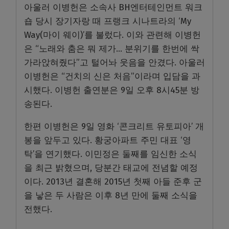
아울러 이병헌은 소속사 BH엔터테인먼트 워크
숍 당시 장기자랑 때 프랭크 시나트라의 ‘My
Way(마이 웨이)’를 불렀다. 이와 관련해 이병헌
은 “노래와 춤은 뭐 제가… 분위기를 한번에 싹
가라앉혀줬다”고 털어놔 웃음을 안겼다. 아울러
이병헌은 “건치의 신은 처음”이라며 입담을 과
시했다. 이병헌 출연분은 9일 오후 8시45분 방
송된다.
한편 이병헌은 9일 영화 ‘콘크리트 유토피아’ 개
봉을 앞두고 있다. 황궁아파트 주민 대표 ‘영
탁’을 연기했다. 이민정은 둘째를 임신한 소식
을 최근 밝혔으며, 당분간 태교에 전념할 예정
이다. 2013년 결혼해 2015년 첫째 아들 준후 군
을 낳은 두 사람은 이후 8년 만에 둘째 소식을
전했다.