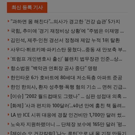
최신 등록 기사
“과하면 몸 해친다”…의사가 경고한 ‘건강 습관’ 5가지
국힘, 추미애 ‘경기 재정비상 상황’에 “주범은 이재명 전 지사”
김민석, 제주·인천 경선서 정청래 제압 누적 1위 탈환
사우디·튀르키예·파키스탄 뭉쳤다…중동 새 안보축 부상하나
‘트럼프 개인변호사 출신’ 블랜치 법무장관 인준…상원 50대49 가결
항소법원 “백악관 연회장 공사 중단” 명령
한인타운 6가 호바트에 80세대 저소득층 아파트 준공
한인 한의사, 환자 성추행·폭행 혐의 기소 … 면허 긴급정지
[이슈] “2002 월드컵때도 그랬나” … 심판 성접대 의혹 해외로 일파만파, 4강 신화까지 불똥
[화제] ‘사과 편지와 100달러’…40년 만에 훔친 책 돌려준 절도범
LA 반 ICE 시위 대응에 경찰 인건비만 1,700만 달러 썼다.
노숙자 지원하랬더니 … 단체장 보수에 165만 달러 ‘펑펑’
[제이슨 오 건강칼럼] ‘나노 루틴’으로 내 몸 기적 만들기