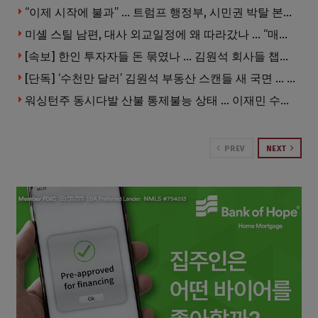
“이제 시작에 불과” … 트럼프 행정부, 시민권 박탈 본격화
미셸 스틸 남편, 대사 외교일정에 왜 따라갔나 … “매우 이례적”
[속보] 한인 투자자들 돈 묶였나 … 김원석 회사들 챕터7 강제파산·자진파산 잇따라 신청
[단독] ‘수천만 달러’ 김원석 부동산 스캔들 새 국면 … 한인 투자자들 소송 잇따라 ‘디폴트’ 절차
워싱턴주 동시다발 산불 통제불능 상태 … 이재민 수십만명
PREV
NEXT