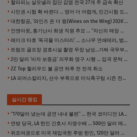
할라피뇨 살모넬라 집단 감염 전국 27개 주 급속 확산
시민권 시험 확 바뀐다 … 영어 더 어렵게, 민간시험 도입 추진
대한항공, ‘와인즈 온 더 윙(Wines on the Wing) 2026’ 5개 부문 수상
인앤아웃, 총기난사 희생 직원 추모 … “자신의 매장 운영이 꿈이었다”
레이크 타호 ‘독극물 미스터리’ … 소나무 연쇄테러, 범인 오리무중
트럼프 골프장 경호시설 촬영 무장 남성…가짜 국무부 직원 행세까지
2만 달러 ‘비자 보증금’ 의무화 영구 시행 … 입국 문턱 더 높아진다.
ZZ Top 헐리우드 볼 공연 하루 전 전격 취소
LA 피어스칼리지, 선수 부족으로 미식축구팀 시즌 전격 중단
실시간 랭킹
“170달러 냈는데 공연 내내 불편” … 한국 코미디언 LA공연, 음향 불량에 외모 비하 개그 논란
연방 당국, LA 한인 간호사 지명수배 … 500만 달러 메디캐어 사기, 선고 직전 한국 도주
위조여권으로 미국 재입국한 추방 한인, 120만 달러 은행 사기 행각