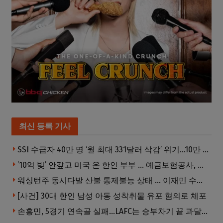
최신 등록 기사
SSI 수급자 40만 명 ‘월 최대 331달러 삭감’ 위기…10만 명은 수급자격 상실
’10억 빚’ 안갚고 미국 온 한인 부부 … 예금보험공사, 미국서 소송
워싱턴주 동시다발 산불 통제불능 상태 … 이재민 수십만명
[사건] 30대 한인 남성 아동 성착취물 유포 혐의로 체포
손흥민, 5경기 연속골 실패…LAFC는 승부차기 끝 과달라하라 격파