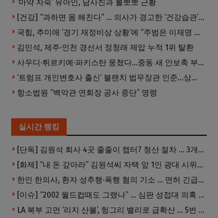
‘마약 자숙’ 유아인, 남사친과 볼뽀뽀 근황
[건강] “과하면 몸 해친다” … 의사가 경고한 ‘건강습관’ 5가지
국힘, 추미애 ‘경기 재정비상 상황’에 “주범은 이재명 전 지사”
김민석, 제주·인천 경선서 정청래 제압 누적 1위 탈환
사우디·튀르키예·파키스탄 뭉쳤다…중동 새 안보축 부상하나
‘트럼프 개인변호사 출신’ 블랜치 법무장관 인준…상원 50대49 가결
항소법원 “백악관 연회장 공사 중단” 명령
실시간 랭킹
[단독] 김원석 회사 4곳 줄줄이 챕터7 청산 절차 … 3개 법인 같은 날 동시 파산 신청
[화제] “내 돈 갚아라” 김원석씨 자택 앞 1인 광대 시위 … 한인 투자사, “108만 달러 못받아”
한인 한의사, 환자 성추행·폭행 혐의 기소 … 면허 긴급정지
[이슈] “2002 월드컵때도 그랬나” … 심판 성접대 의혹 해외로 일파만파, 4강 신화까지 불똥
LA 북부 고먼 ‘리지 산불’, 헝그리 밸리로 급확산 … 5번 Fwy 양방향 전면 폐쇄