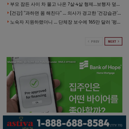
부모 잠든 사이 차 몰고 나온 7살·4살 형제…보행자 덮쳐 중태
[건강] “과하면 몸 해친다” … 의사가 경고한 ‘건강습관’ 5가지
노숙자 지원하랬더니 … 단체장 보수에 165만 달러 ‘펑펑’
PREV
NEXT