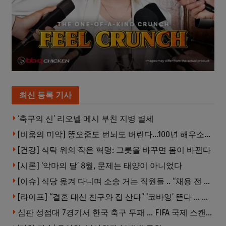
최신 등록 기사
‘축구의 신’ 리오넬 메시 부친 지병 별세
[비움의 미악] 똥오줌도 번뇌도 버린다…100년 해우소의 철학
[건강] 식탁 위의 작은 혁명: 그릇을 바꾸면 몸이 바뀐다
[시론] ‘악마의 달’ 8월, 문제는 태양이 아니었다
[이슈] 식당 옮겨 다니며 소송 거는 직원들 .. “채용 전 반드시 확인해야”
[라이프] “결혼 대신 친구와 집 산다” ‘코바잉’ 뜬다 … 내 집 마련 공식 바뀌었다
심판 성접대 7경기서 한국 축구 무패 … FIFA 국제 스캔들 번지나