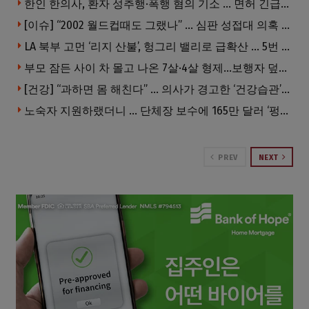
한인 한의사, 환자 성추행·폭행 혐의 기소 … 면허 긴급정지
[이슈] “2002 월드컵때도 그랬나” … 심판 성접대 의혹 해외로 일파만파, 4강 신화까지 불똥
LA 북부 고먼 ‘리지 산불’, 헝그리 밸리로 급확산 … 5번 Fwy 양방향 전면 폐쇄
부모 잠든 사이 차 몰고 나온 7살·4살 형제…보행자 덮쳐 중태
[건강] “과하면 몸 해친다” … 의사가 경고한 ‘건강습관’ 5가지
노숙자 지원하랬더니 … 단체장 보수에 165만 달러 ‘펑펑’
PREV
NEXT