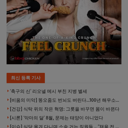
최신 등록 기사
‘축구의 신’ 리오넬 메시 부친 지병 별세
[비움의 미악] 똥오줌도 번뇌도 버린다…100년 해우소의 철학
[건강] 식탁 위의 작은 혁명: 그릇을 바꾸면 몸이 바뀐다
[시론] ‘악마의 달’ 8월, 문제는 태양이 아니었다
[이슈] 식당 옮겨 다니며 소송 거는 직원들 .. “채용 전 반드시 확인해야”