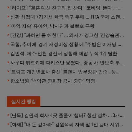
[라이프] “결혼 대신 친구와 집 산다” ‘코바잉’ 뜬다 … 내 집 마련 공식 바뀌었다
심판 성접대 7경기서 한국 축구 무패 … FIFA 국제 스캔들 번지나
‘마약 자숙’ 유아인, 남사친과 볼뽀뽀 근황
[건강] “과하면 몸 해친다” … 의사가 경고한 ‘건강습관’ 5가지
국힘, 추미애 ‘경기 재정비상 상황’에 “주범은 이재명 전 지사”
김민석, 제주·인천 경선서 정청래 제압 누적 1위 탈환
사우디·튀르키예·파키스탄 뭉쳤다…중동 새 안보축 부상하나
‘트럼프 개인변호사 출신’ 블랜치 법무장관 인준…상원 50대49 가결
항소법원 “백악관 연회장 공사 중단” 명령
실시간 랭킹
[단독] 김원석 회사 4곳 줄줄이 챕터7 청산 절차 … 3개 법인 같은 날 동시 파산 신청
[화제] “내 돈 갚아라” 김원석씨 자택 앞 1인 광대 시위 … 한인 투자사, “108만 달러 못받아”