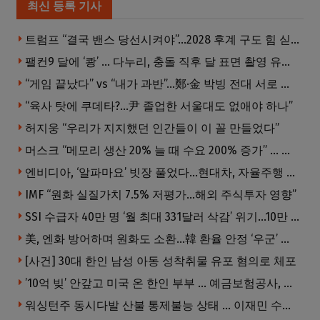
최신 등록 기사
트럼프 “결국 밴스 당선시켜야”…2028 후계 구도 힘 싣나
팰컨9 달에 ‘쾅’ … 다누리, 충돌 직후 달 표면 촬영 유일 탐사선
“게임 끝났다” vs “내가 과반”…鄭·金 박빙 전대 서로 우위 주장
“육사 탓에 쿠데타?…尹 졸업한 서울대도 없애야 하나”
허지웅 “우리가 지지했던 인간들이 이 꼴 만들었다”
머스크 “메모리 생산 20% 늘 때 수요 200% 증가” … 반도체 매출 1조달러 눈 앞
엔비디아, ‘알파마요’ 빗장 풀었다…현대차, 자율주행 속도내나
IMF “원화 실질가치 7.5% 저평가…해외 주식투자 영향”
SSI 수급자 40만 명 ‘월 최대 331달러 삭감’ 위기…10만 명은 수급자격 상실
美, 엔화 방어하며 원화도 소환…韓 환율 안정 ‘우군’ 되나
[사건] 30대 한인 남성 아동 성착취물 유포 혐의로 체포
’10억 빚’ 안갚고 미국 온 한인 부부 … 예금보험공사, 미국서 소송
워싱턴주 동시다발 산불 통제불능 상태 … 이재민 수십만명