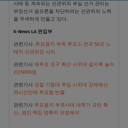
사태 등 계속되는 선관위의 부실 선거 관리는
부정선거 음모론을 차단하려는 선관위의 노력
을 무색하게 만들고 있다.
K-News LA 편집부
관련기사
;투표용지 부족 투표소 전국 50곳 노
태악 선관위장 사의
관련기사
재투표 요구 확산 시위대 갈수록 늘어
2만5000명
관련기사
경찰 기동대 투입 시위대 강제해산
35시간만에 투표함 반출
관련기사
투표용지 부족사태 대학가 규탄 확
산…원인·책임 명확히 규명해야