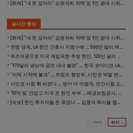
[화제] “내 돈 갚아라” 김원석씨 자택 앞 1인 광대 시위 … 한인 투자사, “108만 달러 못받아”
실시간 랭킹
[화제] “내 돈 갚아라” 김원석씨 자택 앞 1인 광대 시위 … 한인 투자사, “108만 달러 못받아”
연방 당국, LA 한인 간호사 지명수배 … 500만 달러 메디캐어 사기, 선고 직전 한국 도주
위조여권으로 미국 재입국한 추방 한인, 120만 달러 은행 사기 행각
“170달러 냈는데 공연 내내 불편” … 한국 코미디언 LA공연, 음향 불량에 외모 비하 개그 논란
“이제 시작에 불과” … 트럼프 행정부, 시민권 박탈 본격화
시민권 시험 확 바뀐다 … 영어 더 어렵게, 민간시험 도입 추진
’10억 빚’ 안갚고 미국 온 한인 부부 … 예금보험공사, 미국서 소송
[속보] 한인 투자자들 돈 묶였나 … 김원석 회사들 챕터7 강제파산·자진파산 잇따라 신청
PREV
NEXT