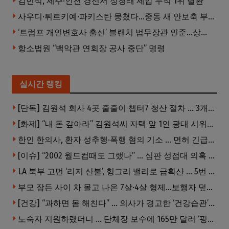
김민석, 제주·인천 경선서 정청래 제압 누적 1위 탈환
사우디·튀르키예·파키스탄 뭉쳤다…중동 새 안보축 부상하나
‘트럼프 개인변호사 출신’ 블랜치 법무장관 인준…상원 50대49 가결
항소법원 “백악관 연회장 공사 중단” 명령
실시간 랭킹
[단독] 김원석 회사 4곳 줄줄이 챕터7 청산 절차 … 3개 법인 같은 날 동시 파산 신청
[화제] “내 돈 갚아라” 김원석씨 자택 앞 1인 광대 시위 … 한인 투자사, “108만 달러 못받아”
한인 한의사, 환자 성추행·폭행 혐의 기소 … 면허 긴급정지
[이슈] “2002 월드컵때도 그랬나” … 심판 성접대 의혹 해외로 일파만파, 4강 신화까지 불똥
LA 북부 고먼 ‘리지 산불’, 헝그리 밸리로 급확산 … 5번 Fwy 양방향 전면 폐쇄
부모 잠든 사이 차 몰고 나온 7살·4살 형제…보행자 덮쳐 중태
[건강] “과하면 몸 해친다” … 의사가 경고한 ‘건강습관’ 5가지
노숙자 지원하랬더니 … 단체장 보수에 165만 달러 ‘펑펑’