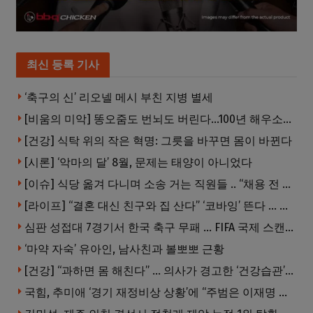
최신 등록 기사
‘축구의 신’ 리오넬 메시 부친 지병 별세
[비움의 미악] 똥오줌도 번뇌도 버린다…100년 해우소의 철학
[건강] 식탁 위의 작은 혁명: 그릇을 바꾸면 몸이 바뀐다
[시론] ‘악마의 달’ 8월, 문제는 태양이 아니었다
[이슈] 식당 옮겨 다니며 소송 거는 직원들 .. “채용 전 반드시 확인해야”
[라이프] “결혼 대신 친구와 집 산다” ‘코바잉’ 뜬다 … 내 집 마련 공식 바뀌었다
심판 성접대 7경기서 한국 축구 무패 … FIFA 국제 스캔들 번지나
‘마약 자숙’ 유아인, 남사친과 볼뽀뽀 근황
[건강] “과하면 몸 해친다” … 의사가 경고한 ‘건강습관’ 5가지
국힘, 추미애 ‘경기 재정비상 상황’에 “주범은 이재명 전 지사”