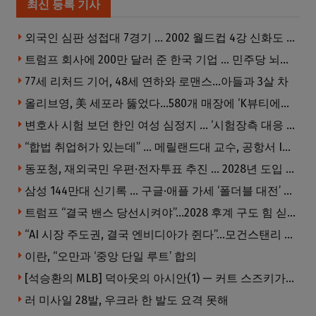
최신 등록 기사
외국인 심판 성접대 7경기 … 2002 월드컵 4강 신화도 흔들
트럼프 회사에 200만 달러 준 한국 기업 … 민주당 뇌물의혹 조사
77세 리처드 기어, 48세 연하와 로맨스…아들과 3살 차
올리브영, 美 세포라 뚫었다…580개 매장에 ‘K뷰티에딧’ 론칭
변호사 시험 보던 한인 여성 심정지 … ‘시험장측 대응 부적절’ 소송
“합법 취업허가 있는데” … 메릴랜드대 교수, 공항서 ICE에 체포, 구금 중
동포청, 재외국민 우편·전자투표 추진 … 2028년 도입 목표
삼성 144만대 신기록 … 구글·애플 가세 ‘폴더블 대전’ 열린다
트럼프 “결국 밴스 당선시켜야”…2028 후계 구도 힘 싣나
“AI 시장 주도권, 결국 엔비디아가 쥔다”…모건스탠리 장담
이란, “오만과 ‘중앙 단일 루트’ 합의
[석승환의 MLB] 덕아웃의 아시안(1) — 커트 스즈키가 우리에게 묻는 것
러 미사일 28발, 우크라 한 발도 요격 못해