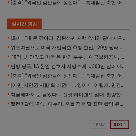
[충격] “외국인 심판들에 성접대” … 쑥대밭된 축협 어디까지 추락하나
실시간 랭킹
[화제] “내 돈 갚아라” 김원석씨 자택 앞 1인 광대 시위 … 한인 투자사, “108만 달러 못받아”
위조여권으로 미국 재입국한 추방 한인, 120만 달러 은행 사기 행각
’10억 빚’ 안갚고 미국 온 한인 부부 … 예금보험공사, 미국서 소송
연방 당국, LA 한인 간호사 지명수배 … 500만 달러 메디캐어 사기, 선고 직전 한국 도주
[충격] “외국인 심판들에 성접대” … 쑥대밭된 축협 어디까지 추락하나
[이민]시민권 시험 확 바뀐다 … 영어 더 어렵게, 민간시험 도입 추진
칙필레마저 문 닫았다 … 선셋·하이랜드 일대 ‘황량한 거리’로
팰컨9 달에 ‘쾅’ … 다누리, 충돌 직후 달 표면 촬영 유일 탐사선
PREV
NEXT