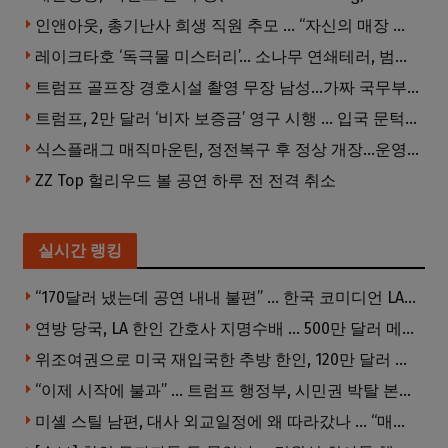
인앤아웃, 총기난사 희생 직원 추모 … “자신의 매장 운영이 꿈이었다”
레이크타호 ‘독극물 미스터리’… 소나무 연쇄테러, 범인은 오리무중
트럼프 골프장 경호시설 촬영 무장 남성…가짜 국무부 직원 행세까지
트럼프, 2만 달러 ‘비자 보증금’ 영구 시행 … 입국 문턱 더 높아진다.
식스플래그 매직마운틴, 정전복구 후 정상 개장…운영시간 오후 10시까지 연장
ZZ Top 헐리우드 볼 공연 하루 전 전격 취소
실시간 랭킹
“170달러 냈는데 공연 내내 불편” … 한국 코미디언 LA공연, 음향 불량에 외모 비하 개그 논란
연방 당국, LA 한인 간호사 지명수배 … 500만 달러 메디캐어 사기, 선고 직전 한국 도주
위조여권으로 미국 재입국한 추방 한인, 120만 달러 은행 사기 행각
“이제 시작에 불과” … 트럼프 행정부, 시민권 박탈 본격화
미셸 스틸 남편, 대사 외교일정에 왜 따라갔나 … “매우 이례적”