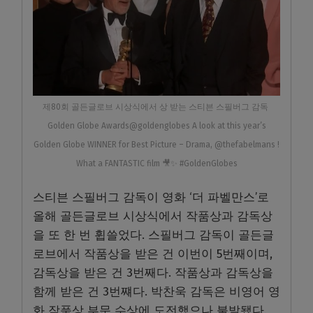
제80회 골든글로브 시상식에서 상 받는 스티븐 스필버그 감독
Golden Globe Awards@goldenglobes A look at this year’s
Golden Globe WINNER for Best Picture – Drama, @thefabelmans !
What a FANTASTIC film 🎥✨ #GoldenGlobes
스티븐 스필버그 감독이 영화 ‘더 파벨만스’로
올해 골든글로브 시상식에서 작품상과 감독상
을 또 한 번 휩쓸었다. 스필버그 감독이 골든글
로브에서 작품상을 받은 건 이번이 5번째이며,
감독상을 받은 건 3번째다. 작품상과 감독상을
함께 받은 건 3번쨰다. 박찬욱 감독은 비영어 영
화 작품상 부문 수상에 도전했으나 불발됐다.