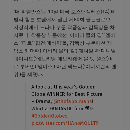
‘더 파벨만스’는 10일 미국 로스앤젤레스(LA) 비
벌리 힐튼 호텔에서 열린 제80회 골든글로브
시상식에서 드라마 부문 작품상과 감독상을 차
지했다. 작품상 부문에선 ‘아바타:물의 길’ ‘엘비
스’ ‘타르’ ‘탑건:매버릭’을, 감독상 부문에선 제
임스 캐머런(‘아바타:물의 길’) 대니얼 콴·대니얼
쉐이너트(‘에브리띵 에브리웨어 올 앳 원스’) 배
르 루어먼(‘엘비스’) 마틴 맥도나(‘이니셔린의 밴
쉬’)를 제쳤다.
A look at this year's Golden
Globe WINNER for Best Picture
– Drama,
@thefabelmans
!
What a FANTASTIC film 🎥✨
#GoldenGlobes
pic.twitter.com/HAnoMQULT9