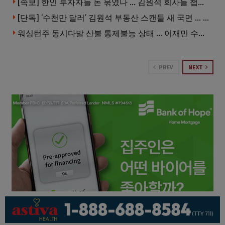
[속보] 한인 투자자들 돈 묶였나 … 김원석 회사들 챕터7 강제파산·자진파산 잇따라 신청
[단독] ‘수천만 달러’ 김원석 부동산 스캔들 새 국면 … 한인 투자자들 소송 잇따라 ‘디폴트’ 절차
워싱턴주 동시다발 산불 통제불능 상태 … 이재민 수십만명
PREV
NEXT