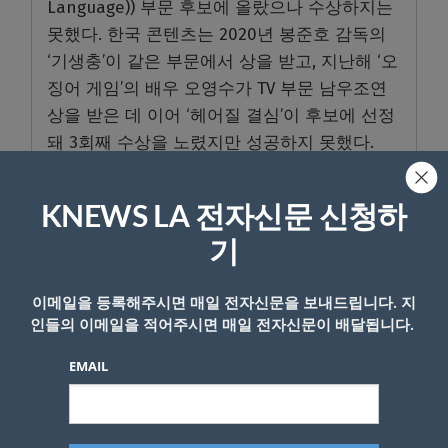
Language)) 부문 후보에 올랐으나 수상하지는
못했다. 한국 콘텐츠는 2020년 봉준호 감독의
‘기생충’이 같은 부문에서 상을 받고, 지난해 ‘오
징어 게임’의 배우 오영수가 TV 부문 남우조연
상을 받은 데 이어 ‘헤어질 결심’이 후보에 선정
돼 3회째 수상을 노렸지만 성공하지 못했다.
▲작품상(드라마)=’더 파벨만스’ ▲작품상(뮤지
컬·코미디)=’이니셔린의 밴쉬’ ▲감독상=(스티
KNEWS LA 전자신문 신청하
븐 스필버그 ‘더 파벨만스’) ▲각본상=’이니셔린
기
의 밴쉬'(마틴 맥도나) ▲남우주연상(드라마)=오
스티 버틀러(‘엘비스’) ▲여우주연상(드라마)=케
이메일을 등록해주시면 매일 전자신문을 보내드립니다. 지
이트 블란쳇(‘타르’) ▲여우주연상(뮤지컬·코미
인들의 이메일을 적어주시면 매일 전자신문이 배달됩니다.
디)=양자경(‘에브리띵 에브리웨어 올 앳 원스’)
EMAIL
▲남우주연상(뮤지컬·코미디)=콜린 파렐(‘이니
셔린의 밴쉬’) ▲남우조연상=조너선 케 콴(‘에브
리띵 에브리웨어 올 앳 원스’) ▲여우조연상=앤