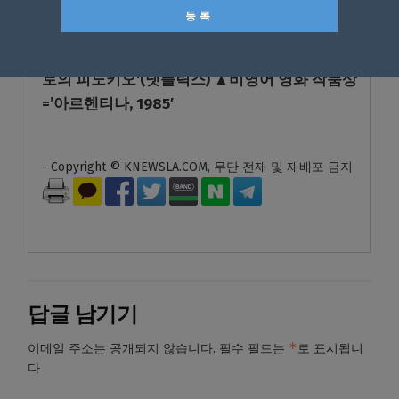
절라 베싯(‘블랙 팬서:와칸다 포에버’) ▲음악상=
저스틴 허위츠(‘바빌론’) ▲주제가상=’Naatu
Naatu'(‘RRR’) ▲애니메이션상=’기예르모 델 토
로의 피노키오'(넷플릭스) ▲비영어 영화 작품상
=’아르헨티나, 1985′
- Copyright © KNEWSLA.COM, 무단 전재 및 재배포 금지
답글 남기기
*
이메일 주소는 공개되지 않습니다.
필수 필드는
로 표시됩니
다