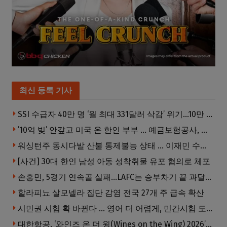
최신 등록 기사
SSI 수급자 40만 명 ‘월 최대 331달러 삭감’ 위기…10만 명은 수급자격 상실
’10억 빚’ 안갚고 미국 온 한인 부부 … 예금보험공사, 미국서 소송
워싱턴주 동시다발 산불 통제불능 상태 … 이재민 수십만명
[사건] 30대 한인 남성 아동 성착취물 유포 혐의로 체포
손흥민, 5경기 연속골 실패…LAFC는 승부차기 끝 과달라하라 격파
할라피뇨 살모넬라 집단 감염 전국 27개 주 급속 확산
시민권 시험 확 바뀐다 … 영어 더 어렵게, 민간시험 도입 추진
대한항공, ‘와인즈 온 더 윙(Wines on the Wing) 2026’ 5개 부문 수상