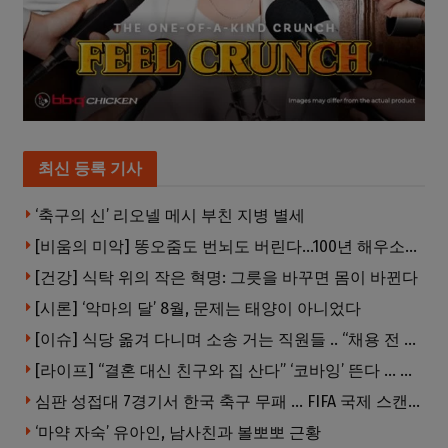
최신 등록 기사
‘축구의 신’ 리오넬 메시 부친 지병 별세
[비움의 미악] 똥오줌도 번뇌도 버린다…100년 해우소의 철학
[건강] 식탁 위의 작은 혁명: 그릇을 바꾸면 몸이 바뀐다
[시론] ‘악마의 달’ 8월, 문제는 태양이 아니었다
[이슈] 식당 옮겨 다니며 소송 거는 직원들 .. “채용 전 반드시 확인해야”
[라이프] “결혼 대신 친구와 집 산다” ‘코바잉’ 뜬다 … 내 집 마련 공식 바뀌었다
심판 성접대 7경기서 한국 축구 무패 … FIFA 국제 스캔들 번지나
‘마약 자숙’ 유아인, 남사친과 볼뽀뽀 근황