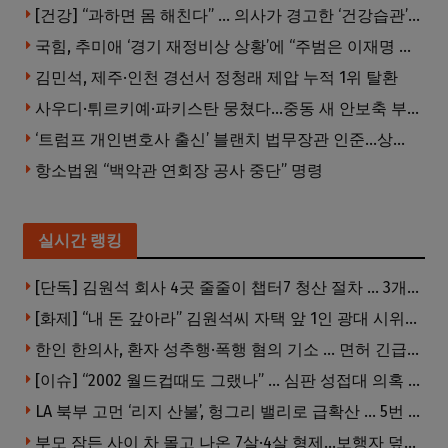
[건강] “과하면 몸 해친다” … 의사가 경고한 ‘건강습관’ 5가지
국힘, 추미애 ‘경기 재정비상 상황’에 “주범은 이재명 전 지사”
김민석, 제주·인천 경선서 정청래 제압 누적 1위 탈환
사우디·튀르키예·파키스탄 뭉쳤다…중동 새 안보축 부상하나
‘트럼프 개인변호사 출신’ 블랜치 법무장관 인준…상원 50대49 가결
항소법원 “백악관 연회장 공사 중단” 명령
실시간 랭킹
[단독] 김원석 회사 4곳 줄줄이 챕터7 청산 절차 … 3개 법인 같은 날 동시 파산 신청
[화제] “내 돈 갚아라” 김원석씨 자택 앞 1인 광대 시위 … 한인 투자사, “108만 달러 못받아”
한인 한의사, 환자 성추행·폭행 혐의 기소 … 면허 긴급정지
[이슈] “2002 월드컵때도 그랬나” … 심판 성접대 의혹 해외로 일파만파, 4강 신화까지 불똥
LA 북부 고먼 ‘리지 산불’, 헝그리 밸리로 급확산 … 5번 Fwy 양방향 전면 폐쇄
부모 잠든 사이 차 몰고 나온 7살·4살 형제…보행자 덮쳐 중태