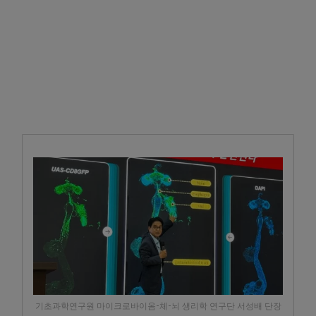
기초과학연구원 마이크로바이옴-체-뇌 생리학 연구단 서성배 단장