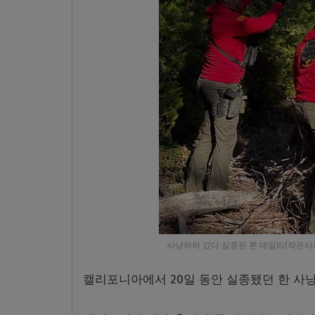
사냥하러 갔다 실종된 론 데일리(작은사
캘리포니아에서 20일 동안 실종됐던 한 사