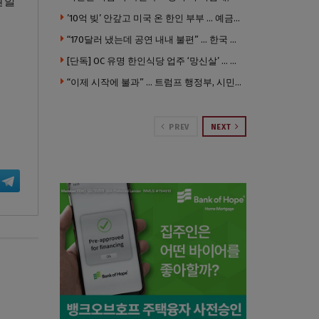
원할
’10억 빚’ 안갚고 미국 온 한인 부부 … 예금보험공사, 미국서 소송
“170달러 냈는데 공연 내내 불편” … 한국 코미디언 LA공연, 음향 불량에 외모 비하 개그 논란
[단독] OC 유명 한인식당 업주 ‘망신살’ … 육류대금 안 갚자 식당서 공개추심
“이제 시작에 불과” … 트럼프 행정부, 시민권 박탈 본격화
PREV
NEXT