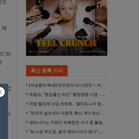
아오
 깨
드’라
어
최신 등록 기사
[석승환의 MLB] 덕아웃의 아시안(1) — 커트 스즈키가 우리에게 묻는 것
 삼았
트럼프, “원정출산 차단” 행정명령 서명 … 외국 공무원 자녀도 시민권 안준다
차량 돌진에 식당 초토화… 캘리포니아 명물 버거집 “다시 일어설 수 있도록 도와주세요”
“전국적 살모네라 식중독 확산, 멕시코산 할라피뇨”– CDC
면 여
샌버나디노 카운티 보복운전 수사 중 불법 총기 20정·탄약 2만 발 압수
“AI 시장 주도권, 결국 엔비디아가 쥔다”…모건스탠리 장담