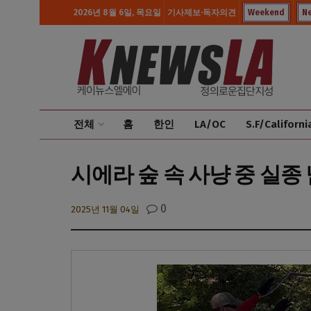
2026년 8월 6일, 목요일
기사제보·독자의견
Weekend
N
전체
홈
한인
LA/OC
S.F/Californi
시에라 숲 속 사냥 중 실종 
0
2025년 11월 04일