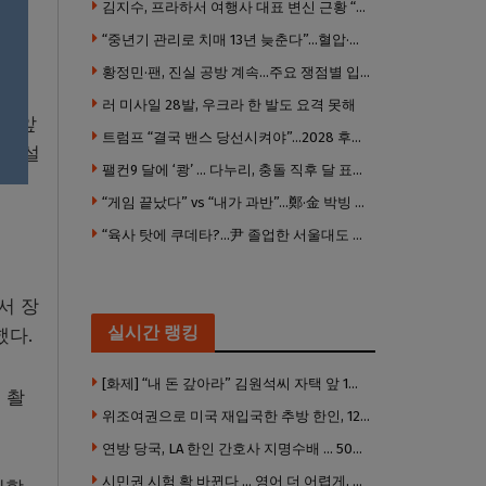
것을
김지수, 프라하서 여행사 대표 변신 근황 “가볼 만하니…”
“중년기 관리로 치매 13년 늦춘다”…혈압·당뇨·금연 시기가 골든타임
황정민·팬, 진실 공방 계속…주요 쟁점별 입장 정리
러 미사일 28발, 우크라 한 발도 요격 못해
니 앞
트럼프 “결국 밴스 당선시켜야”…2028 후계 구도 힘 싣나
을 설
팰컨9 달에 ‘쾅’ … 다누리, 충돌 직후 달 표면 촬영 유일 탐사선
“게임 끝났다” vs “내가 과반”…鄭·金 박빙 전대 서로 우위 주장
“육사 탓에 쿠데타?…尹 졸업한 서울대도 없애야 하나”
서 장
실시간 랭킹
했다.
[화제] “내 돈 갚아라” 김원석씨 자택 앞 1인 광대 시위 … 한인 투자사, “108만 달러 못받아”
 촬
위조여권으로 미국 재입국한 추방 한인, 120만 달러 은행 사기 행각
연방 당국, LA 한인 간호사 지명수배 … 500만 달러 메디캐어 사기, 선고 직전 한국 도주
시민권 시험 확 바뀐다 … 영어 더 어렵게, 민간시험 도입 추진