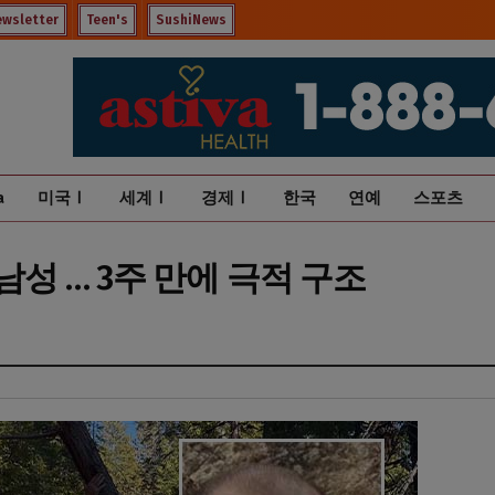
ewsletter
Teen's
SushiNews
a
미국Ⅰ
세계Ⅰ
경제Ⅰ
한국
연예
스포츠
남성 … 3주 만에 극적 구조