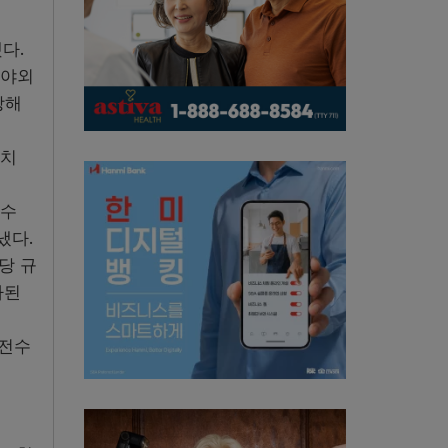
다.
 야외
장해
만치
 수
냈다.
당 규
가된
안전수