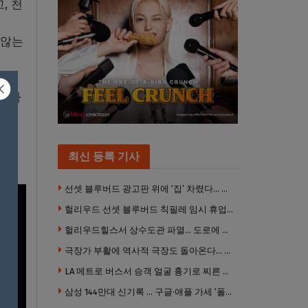
, 천
 않는
 말하
최신 등록 기사
선셋 블루버드 광고판 위에 ‘집’ 차렸다… 넷플릭스 영화 홍보 이색 퍼포먼스
헐리우드 선셋 블루버드 칙필레 임시 휴업… 공사장 담장은 낙서로 뒤덮여
헐리우드힐스서 상수도관 파열… 도로에 물 쏟아져 주민 약 100명 피해
극장가 부활에 역사적 극장도 돌아온다… 웨스트우드 ‘브루인 극장’ 10월 재개장 추진
LA 메트로 버스서 승객 얼굴 흉기로 찌른 증오범죄 피고인, 종신형에 징역 7년 추가 선고
삼성 144만대 신기록 … 구글·애플 가세 ‘폴더블 대전’ 열린다