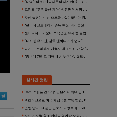
[석승환의 MLB] 덕아웃의 아시안(1) — 커트 스즈키가 우리에게 묻는 것
트럼프, “원정출산 차단” 행정명령 서명 … 외국 공무원 자녀도 시민권 안준다
차량 돌진에 식당 초토화… 캘리포니아 명물 버거집 “다시 일어설 수 있도록 도와주세요”
“전국적 살모네라 식중독 확산, 멕시코산 할라피뇨”– CDC
샌버나디노 카운티 보복운전 수사 중 불법 총기 20정·탄약 2만 발 압수
“AI 시장 주도권, 결국 엔비디아가 쥔다”…모건스탠리 장담
김지수, 프라하서 여행사 대표 변신 근황 “가볼 만하니…”
“중년기 관리로 치매 13년 늦춘다”…혈압·당뇨·금연 시기가 골든타임
실시간 랭킹
[화제] “내 돈 갚아라” 김원석씨 자택 앞 1인 광대 시위 … 한인 투자사, “108만 달러 못받아”
위조여권으로 미국 재입국한 추방 한인, 120만 달러 은행 사기 행각
연방 당국, LA 한인 간호사 지명수배 … 500만 달러 메디캐어 사기, 선고 직전 한국 도주
시민권 시험 확 바뀐다 … 영어 더 어렵게, 민간시험 도입 추진