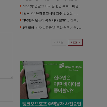
’10억 빚’ 안갚고 미국 온 한인 부부 … 예금보험공사, 미국서 소송
[단독] OC 유명 한인식당 업주 ‘망신살’ … 육류대금 안 갚자 식당서 공개추심
“170달러 냈는데 공연 내내 불편” … 한국 코미디언 LA공연, 음향 불량에 외모 비하 개그 논란
2만 달러 ‘비자 보증금’ 의무화 영구 시행 … 입국 문턱 더 높아진다.
PREV
NEXT