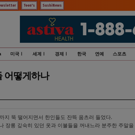
ewsletter
Teen's
SushiNews
a
미국Ⅰ
세계Ⅰ
경제Ⅰ
한국
연예
스포츠
당들 어떻게하나
도대까지 뚝 떨어지면서 한인들도 잔뜩 움츠러 들었다.
 장롱 깊숙히 있던 옷과 이불들을 꺼내느라 분주한 주말을