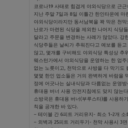
코로나19 사태로 힘겹게 야외식당으로 근근
지난 주말 7일과 8일 이틀간 한인타운에 
야외식당이라지만 동서남북을 꽉 막은 천막으
난로가 마련된 식당을 제외한 나머지 식당들
달라고 주문을 변경하는 사례가 많았다. 강
식당주들은 날씨가 추워진다고 예보를 듣고 
않고, 몇개를 구비해도 야외식당 특성상 추위
웨스턴가에서 야외식당을 운영하는 한 업주는
없는 노릇이고, 천막으로 사방을 다 막기도 
몇몇 한인 업소들은 거의 완벽하게 바람을 막
정에 어긋나는 실내식당과 다름없는 운영방식
휴대용 버너 사용 안전지침에도 맞지 않는다
소방국은 휴대용 버너(부루스타)를 사용하
칙을 공개한 바 있다.
– 테이블 간 6피트 거리유지- 최소 1~2개 
– 외벽과 25피트 거리두기- 천막 사용시 3