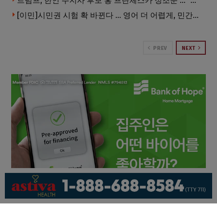
트럼프, 한인 주지사 후보 홍 프란체스카 정조준 … “미치광이다”
[이민]시민권 시험 확 바뀐다 … 영어 더 어렵게, 민간시험 도입 추진
PREV
NEXT