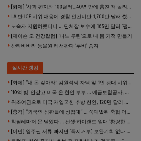
[화제] ‘사과 편지와 100달러’…40년 만에 훔친 책 돌려준 절도범
LA 반 ICE 시위 대응에 경찰 인건비만 1,700만 달러 썼다.
노숙자 지원하랬더니 … 단체장 보수에 165만 달러 ‘펑펑’
[제이슨 오 건강칼럼] ‘나노 루틴’으로 내 몸 기적 만들기
산타바바라 동물원 레서판다 ‘루비’ 숨져
실시간 랭킹
[화제] “내 돈 갚아라” 김원석씨 자택 앞 1인 광대 시위 … 한인 투자사, “108만 달러 못받아”
’10억 빚’ 안갚고 미국 온 한인 부부 … 예금보험공사, 미국서 소송
위조여권으로 미국 재입국한 추방 한인, 120만 달러 은행 사기 행각
[충격] “외국인 심판들에 성접대” … 쑥대밭된 축협 어디까지 추락하나
칙필레마저 문 닫았다 … 선셋·하이랜드 일대 ‘황량한 거리’로
[이민] 영주권 서류 빠지면 ‘즉시거부’, 보완기회 없다 … 이민심사 8월부터 확 바뀐다