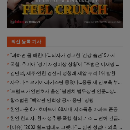
최신 등록 기사
“과하면 몸 해친다”…의사가 경고한 ‘건강 습관’ 5가지
국힘, 추미애 ‘경기 재정비상 상황’에 “주범은 이재명 전 지사”
김민석, 제주·인천 경선서 정청래 제압 누적 1위 탈환
사우디·튀르키예·파키스탄 뭉쳤다…중동 새 안보축 부상하나
‘트럼프 개인변호사 출신’ 블랜치 법무장관 인준…상원 50대49 가결
항소법원 “백악관 연회장 공사 중단” 명령
한인타운 6가 호바트에 80세대 저소득층 아파트 준공
한인 한의사, 환자 성추행·폭행 혐의 기소 … 면허 긴급정지
[이슈] “2002 월드컵때도 그랬나” … 심판 성접대 의혹 해외로 일파만파, 4강 신화까지 불똥