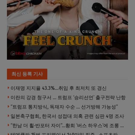
최신 등록 기사
이재명 지지율 43.3%…취임 후 최저치 또 경신
이란의 강경 청구서 … 트럼프 ‘승리선언’ 출구전략 난항
“트럼프 통치방식, 독재자 수순 … 선거방해 가능성”
일본축구협회, 한국서 성접대 의혹 관련 심판 4명 조사
“한남 더 휠·반포터 자이”…황희 ‘버스 하우스’에 조롱 쏟아져
테메큘라 15번 프리웨이서 140마일 질주…스포츠카 압수