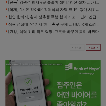
[단독] 김원석 회사 4곳 줄줄이 챕터7 청산 절차 … 3개 법인 같은 날 동시 파산 신청
[화제] “내 돈 갚아라” 김원석씨 자택 앞 1인 광대 시위 … 한인 투자사, “108만 달러 못받아”
한인 한의사, 환자 성추행·폭행 혐의 기소 … 면허 긴급정지
심판 성접대 7경기서 한국 축구 무패 … FIFA 국제 스캔들 번지나
[건강] 식탁 위의 작은 혁명: 그릇을 바꾸면 몸이 바뀐다
PREV
NEXT