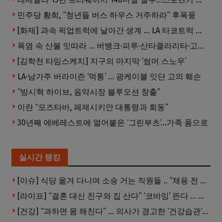
민주당 황희, “청년들 버스 하우스 거주하라” 후폭풍
[화제] 과속 픽업트럭에 날아간 생계 … LA 타코트럭 일가족 3명 부상
폭염 속 산불 잇따라 … 버뱅크·피루·산타클라리타·고먼 잇단 산불
[김학천 타임스케치] 지구의 마지막 ‘썸머 스노우’
LA·남가주 버라이즌 ‘먹통’ … 광케이블 잇단 고의 훼손
“방시혁 하이브, 음악시장 블루오션 창출”
이란 “모즈타바, 페제시키안 대통령과 회동”
30년째 에베레스트에 얼어붙은 ‘그린부츠’…가족 품으로
실시간 랭킹
[이슈] 식당 옮겨 다니며 소송 거는 직원들 .. “채용 전 반드시 확인해야”
[라이프] “결혼 대신 친구와 집 산다” ‘코바잉’ 뜬다 … 내 집 마련 공식 바뀌었다
[건강] “과하면 몸 해친다” … 의사가 경고한 ‘건강습관’ 5가지