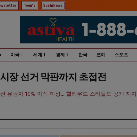
ewsletter
Teen's
SushiNews
a
미국Ⅰ
세계Ⅰ
경제Ⅰ
한국
연예
스포츠
LA 시장 선거 막판까지 초접전
위 접전 유권자 10% 아직 미정… 헐리우드 스타들도 공개 지