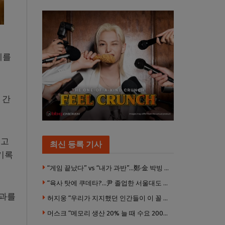
세를
 간
리고
최신 등록 기사
기록
“게임 끝났다” vs “내가 과반”…鄭·金 박빙 전대 서로 우위 주장
“육사 탓에 쿠데타?…尹 졸업한 서울대도 없애야 하나”
결과를
허지웅 “우리가 지지했던 인간들이 이 꼴 만들었다”
머스크 “메모리 생산 20% 늘 때 수요 200% 증가” … 반도체 매출 1조달러 눈 앞