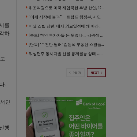
위조여권으로 미국 재입국한 추방 한인, 120만 달러 은행 사기 행각
“이제 시작에 불과” … 트럼프 행정부, 시민권 박탈 본격화
도시를
미셸 스틸 남편, 대사 외교일정에 왜 따라갔나 … “매우 이례적”
심각하
[속보] 한인 투자자들 돈 묶였나 … 김원석 회사들 챕터7 강제파산·자진파산 잇따라 신청
[단독] ‘수천만 달러’ 김원석 부동산 스캔들 새 국면 … 한인 투자자들 소송 잇따라 ‘디폴트’ 절차
워싱턴주 동시다발 산불 통제불능 상태 … 이재민 수십만명
”고
PREV
NEXT
다.
 서민
 진행