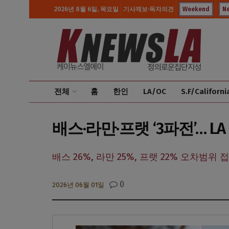
2026년 8월 6일, 목요일
기사제보·독자의견
Weekend
N
전체
홈
한인
LA/OC
S.F/Californi
배스·라만·프랫 ‘3파전’… 
배스 26%, 라만 25%, 프랫 22% 오차범
0
2026년 06월 01일