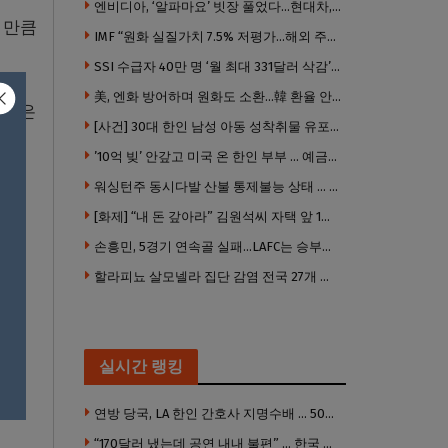
엔비디아, ‘알파마요’ 빗장 풀었다…현대차, 자율주행 속도내나
 만큼
IMF “원화 실질가치 7.5% 저평가…해외 주식투자 영향”
SSI 수급자 40만 명 ‘월 최대 331달러 삭감’ 위기…10만 명은 수급자격 상실
美, 엔화 방어하며 원화도 소환…韓 환율 안정 ‘우군’ 되나
지금은
[사건] 30대 한인 남성 아동 성착취물 유포 혐의로 체포
모을
’10억 빚’ 안갚고 미국 온 한인 부부 … 예금보험공사, 미국서 소송
워싱턴주 동시다발 산불 통제불능 상태 … 이재민 수십만명
[화제] “내 돈 갚아라” 김원석씨 자택 앞 1인 광대 시위 … 한인 투자사, “108만 달러 못받아”
“라
손흥민, 5경기 연속골 실패…LAFC는 승부차기 끝 과달라하라 격파
할라피뇨 살모넬라 집단 감염 전국 27개 주 급속 확산
받고
실시간 랭킹
좋아
연방 당국, LA 한인 간호사 지명수배 … 500만 달러 메디캐어 사기, 선고 직전 한국 도주
“170달러 냈는데 공연 내내 불편” … 한국 코미디언 LA공연, 음향 불량에 외모 비하 개그 논란