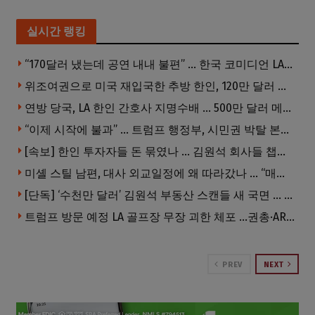
실시간 랭킹
“170달러 냈는데 공연 내내 불편” … 한국 코미디언 LA공연, 음향 불량에 외모 비하 개그 논란
위조여권으로 미국 재입국한 추방 한인, 120만 달러 은행 사기 행각
연방 당국, LA 한인 간호사 지명수배 … 500만 달러 메디캐어 사기, 선고 직전 한국 도주
“이제 시작에 불과” … 트럼프 행정부, 시민권 박탈 본격화
[속보] 한인 투자자들 돈 묶였나 … 김원석 회사들 챕터7 강제파산·자진파산 잇따라 신청
미셸 스틸 남편, 대사 외교일정에 왜 따라갔나 … “매우 이례적”
[단독] ‘수천만 달러’ 김원석 부동산 스캔들 새 국면 … 한인 투자자들 소송 잇따라 ‘디폴트’ 절차
트럼프 방문 예정 LA 골프장 무장 괴한 체포 …권총·AR 소총 소지
PREV
NEXT