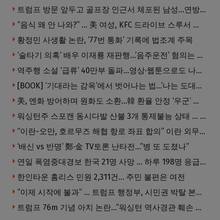
트럼프 방문 앞두고 골프장 인근서 체포된 남성…연방 총기 혐의 적용
“음식 왜 안 나와?” … 美 여성, KFC 드라이브 스루서 소총 위협
황정민 사생활 논란, ’77번 통화’ 기록에 법조계 주목
‘술타기 의혹’ 배우 이재룡 재판행…’음주운전’ 혐의는 제외
역주행 소설 ‘급류’ 40만부 돌파…영상·웹툰으로도 나온다
[BOOK] ‘기대라는 감옥’에서 벗어나는 법…’나는 도대체 왜 눈치를 볼까’
美, 엔화 방어하며 원화도 소환…韓 환율 안정 ‘우군’ 되나
워싱턴주 스포캔 동시다발 산불 3개 통제불능 상태 … 이재민 수십만명
“이란-오만, 호르무즈 해협 항로 좌표 합의” 이란 외무부 발표
‘배신 vs 반명’ 鄭·金 TV토론 난타전…”병 또 도졌나”
연일 폭염중대경보 한국 21명 사망 … 하루 198명 응급실행
한인타운 홈리스 민원 2,311건… 주민 불편은 여전
“이제 시작에 불과” … 트럼프 행정부, 시민권 박탈 본격화
트럼프 76m 기념 아치 논란…”워싱턴 역사경관 훼손 우려”