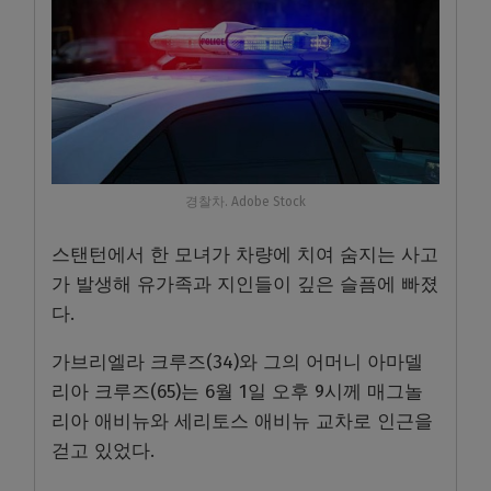
경찰차. Adobe Stock
스탠턴에서 한 모녀가 차량에 치여 숨지는 사고
가 발생해 유가족과 지인들이 깊은 슬픔에 빠졌
다.
가브리엘라 크루즈(34)와 그의 어머니 아마델
리아 크루즈(65)는 6월 1일 오후 9시께 매그놀
리아 애비뉴와 세리토스 애비뉴 교차로 인근을
걷고 있었다.