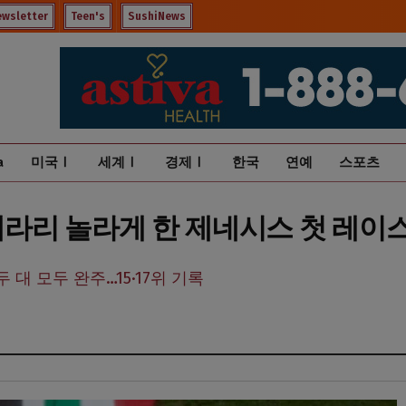
ewsletter
Teen's
SushiNews
a
미국Ⅰ
세계Ⅰ
경제Ⅰ
한국
연예
스포츠
…페라리 놀라게 한 제네시스 첫 레이
 대 모두 완주…15·17위 기록