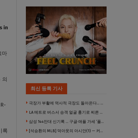
 in
그마
 의
최신 등록 기사
극장가 부활에 역사적 극장도 돌아온다… 웨스트우드 ‘브루인 극장’ 10월 재개장 추진
R-
LA 메트로 버스서 승객 얼굴 흉기로 찌른 증오범죄 피고인, 종신형에 징역 7년 추가 선고
삼성 144만대 신기록 … 구글·애플 가세 ‘폴더블 대전’ 열린다
기록
[석승환의 MLB] 덕아웃의 아시안(1) — 커트 스즈키가 우리에게 묻는 것