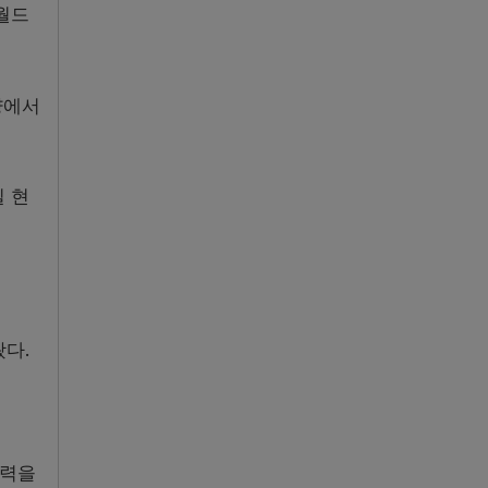
월드
량에서
 현
다.
술력을