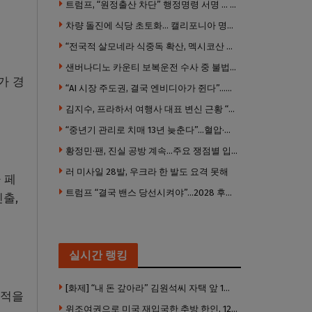
트럼프, “원정출산 차단” 행정명령 서명 … 외국 공무원 자녀도 시민권 안준다
차량 돌진에 식당 초토화… 캘리포니아 명물 버거집 “다시 일어설 수 있도록 도와주세요”
“전국적 살모네라 식중독 확산, 멕시코산 할라피뇨”– CDC
샌버나디노 카운티 보복운전 수사 중 불법 총기 20정·탄약 2만 발 압수
가 경
“AI 시장 주도권, 결국 엔비디아가 쥔다”…모건스탠리 장담
김지수, 프라하서 여행사 대표 변신 근황 “가볼 만하니…”
“중년기 관리로 치매 13년 늦춘다”…혈압·당뇨·금연 시기가 골든타임
황정민·팬, 진실 공방 계속…주요 쟁점별 입장 정리
러 미사일 28발, 우크라 한 발도 요격 못해
 페
트럼프 “결국 밴스 당선시켜야”…2028 후계 구도 힘 싣나
출,
실시간 랭킹
[화제] “내 돈 갚아라” 김원석씨 자택 앞 1인 광대 시위 … 한인 투자사, “108만 달러 못받아”
성적을
위조여권으로 미국 재입국한 추방 한인, 120만 달러 은행 사기 행각