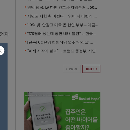
연방 당국, LA 한인 간호사 지명수배 … 500만 달러 메디캐어 사기, 선고 직전 한국 도주
시민권 시험 확 바뀐다 … 영어 더 어렵게, 민간시험 도입 추진
’10억 빚’ 안갚고 미국 온 한인 부부 … 예금보험공사, 미국서 소송
 전자
“170달러 냈는데 공연 내내 불편” … 한국 코미디언 LA공연, 음향 불량에 외모 비하 개그 논란
[단독] OC 유명 한인식당 업주 ‘망신살’ … 육류대금 안 갚자 식당서 공개추심
“이제 시작에 불과” … 트럼프 행정부, 시민권 박탈 본격화
PREV
NEXT