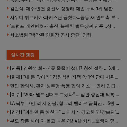
김민석, 제주·인천 경선서 정청래 제압 누적 1위 탈환
사우디·튀르키예·파키스탄 뭉쳤다…중동 새 안보축 부상하나
‘트럼프 개인변호사 출신’ 블랜치 법무장관 인준…상원 50대49 가결
항소법원 “백악관 연회장 공사 중단” 명령
실시간 랭킹
[단독] 김원석 회사 4곳 줄줄이 챕터7 청산 절차 … 3개 법인 같은 날 동시 파산 신청
[화제] “내 돈 갚아라” 김원석씨 자택 앞 1인 광대 시위 … 한인 투자사, “108만 달러 못받아”
한인 한의사, 환자 성추행·폭행 혐의 기소 … 면허 긴급정지
[이슈] “2002 월드컵때도 그랬나” … 심판 성접대 의혹 해외로 일파만파, 4강 신화까지 불똥
LA 북부 고먼 ‘리지 산불’, 헝그리 밸리로 급확산 … 5번 Fwy 양방향 전면 폐쇄
[건강] “과하면 몸 해친다” … 의사가 경고한 ‘건강습관’ 5가지
부모 잠든 사이 차 몰고 나온 7살·4살 형제…보행자 덮쳐 중태