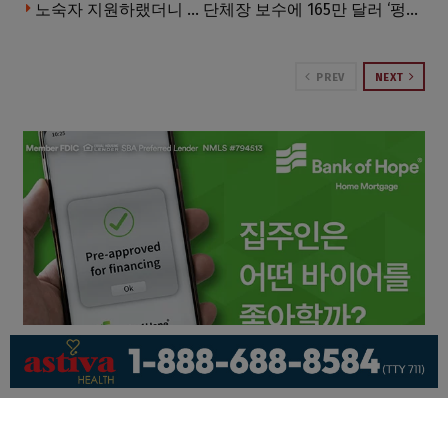
노숙자 지원하랬더니 … 단체장 보수에 165만 달러 ‘펑펑’
PREV
NEXT