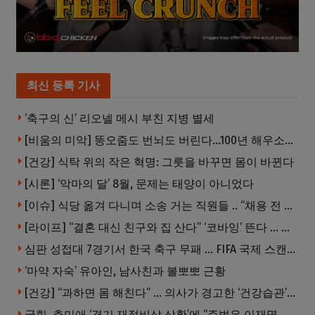
최신 등록 기사
‘축구의 신’ 리오넬 메시 부친 지병 별세
[비움의 미악] 똥오줌도 번뇌도 버린다…100년 해우소의 철학
[건강] 식탁 위의 작은 혁명: 그릇을 바꾸면 몸이 바뀐다
[시론] ‘악마의 달’ 8월, 문제는 태양이 아니었다
[이슈] 식당 옮겨 다니며 소송 거는 직원들 .. “채용 전 반드시 확인해야”
[라이프] “결혼 대신 친구와 집 산다” ‘코바잉’ 뜬다 … 내 집 마련 공식 바뀌었다
심판 성접대 7경기서 한국 축구 무패 … FIFA 국제 스캔들 번지나
‘마약 자숙’ 유아인, 남사친과 볼뽀뽀 근황
[건강] “과하면 몸 해친다” … 의사가 경고한 ‘건강습관’ 5가지
국힘, 추미애 ‘경기 재정비상 상황’에 “주범은 이재명 전 지사”