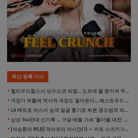
최신 등록 기사
헐리우드힐스서 상수도관 파열… 도로에 물 쏟아져 주민 약 100명 피해
극장가 부활에 역사적 극장도 돌아온다… 웨스트우드 ‘브루인 극장’ 10월 재개장 추진
LA 메트로 버스서 승객 얼굴 흉기로 찌른 증오범죄 피고인, 종신형에 징역 7년 추가 선고
삼성 144만대 신기록 … 구글·애플 가세 ‘폴더블 대전’ 열린다
[석승환의 MLB] 덕아웃의 아시안(1) — 커트 스즈키가 우리에게 묻는 것