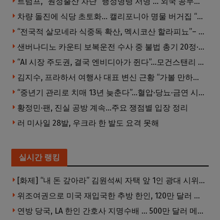
트럼프, “원정출산 차단” 행정명령 서명 … 외국 공무원 자녀도 시민권 안준다
차량 돌진에 식당 초토화… 캘리포니아 명물 버거집 “다시 일어설 수 있도록 도와주세요”
“전국적 살모네라 식중독 확산, 멕시코산 할라피뇨”– CDC
샌버나디노 카운티 보복운전 수사 중 불법 총기 20정·탄약 2만 발 압수
“AI 시장 주도권, 결국 엔비디아가 쥔다”…모건스탠리 장담
김지수, 프라하서 여행사 대표 변신 근황 “가볼 만하니…”
“중년기 관리로 치매 13년 늦춘다”…혈압·당뇨·금연 시기가 골든타임
황정민·팬, 진실 공방 계속…주요 쟁점별 입장 정리
러 미사일 28발, 우크라 한 발도 요격 못해
실시간 랭킹
[화제] “내 돈 갚아라” 김원석씨 자택 앞 1인 광대 시위 … 한인 투자사, “108만 달러 못받아”
위조여권으로 미국 재입국한 추방 한인, 120만 달러 은행 사기 행각
연방 당국, LA 한인 간호사 지명수배 … 500만 달러 메디캐어 사기, 선고 직전 한국 도주