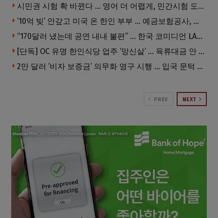
시민권 시험 확 바뀐다 … 영어 더 어렵게, 민간시험 도입 추진
’10억 빚’ 안갚고 미국 온 한인 부부 … 예금보험공사, 미국서 소송
“170달러 냈는데 공연 내내 불편” … 한국 코미디언 LA공연, 음향 불량에 외모 비하 개그 논란
[단독] OC 유명 한인식당 업주 ‘망신살’ … 육류대금 안 갚자 식당서 공개추심
2만 달러 ‘비자 보증금’ 의무화 영구 시행 … 입국 문턱 더 높아진다.
PREV
NEXT