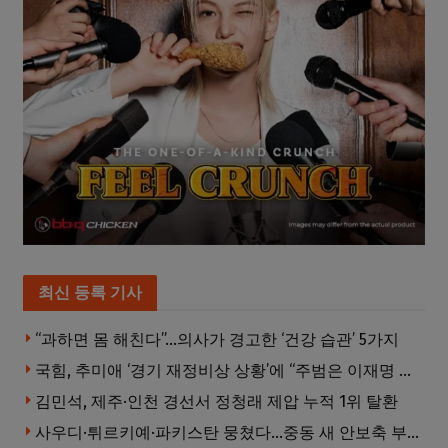
최신 등록 기사
“과하면 몸 해친다”…의사가 경고한 ‘건강 습관’ 5가지
국힘, 추미애 ‘경기 재정비상 상황’에 “주범은 이재명 전 지사”
김민석, 제주·인천 경선서 정청래 제압 누적 1위 탈환
사우디·튀르키예·파키스탄 뭉쳤다…중동 새 안보축 부상하나