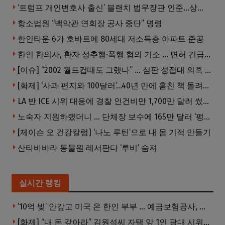
‘트럼프 개인변호사 출신’ 블랜치 법무장관 인준…상원 50대49 가결
항소법원 “백악관 연회장 공사 중단” 명령
한인타운 6가 호바트에 80세대 저소득층 아파트 준공
한인 한의사, 환자 성추행·폭행 혐의 기소 … 면허 긴급정지
[이슈] “2002 월드컵때도 그랬나” … 심판 성접대 의혹 해외로 일파만파, 4강 신화까지 불똥
[화제] ‘사과 편지와 100달러’…40년 만에 훔친 책 돌려준 절도범
LA 반 ICE 시위 대응에 경찰 인건비만 1,700만 달러 썼다.
노숙자 지원하랬더니 … 단체장 보수에 165만 달러 ‘펑펑’
[제이슨 오 건강칼럼] ‘나노 루틴’으로 내 몸 기적 만들기
산타바바라 동물원 레서판다 ‘루비’ 숨져
실시간 랭킹
’10억 빚’ 안갚고 미국 온 한인 부부 … 예금보험공사, 미국서 소송
[화제] “내 돈 갚아라” 김원석씨 자택 앞 1인 광대 시위 … 한인 투자사, “108만 달러 못받아”