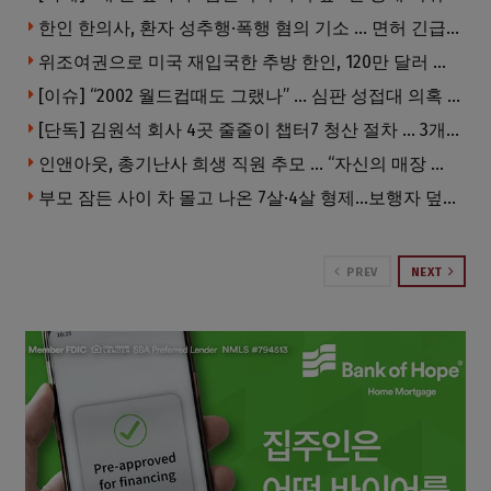
한인 한의사, 환자 성추행·폭행 혐의 기소 … 면허 긴급정지
위조여권으로 미국 재입국한 추방 한인, 120만 달러 은행 사기 행각
[이슈] “2002 월드컵때도 그랬나” … 심판 성접대 의혹 해외로 일파만파, 4강 신화까지 불똥
[단독] 김원석 회사 4곳 줄줄이 챕터7 청산 절차 … 3개 법인 같은 날 동시 파산 신청
인앤아웃, 총기난사 희생 직원 추모 … “자신의 매장 운영이 꿈이었다”
부모 잠든 사이 차 몰고 나온 7살·4살 형제…보행자 덮쳐 중태
PREV
NEXT