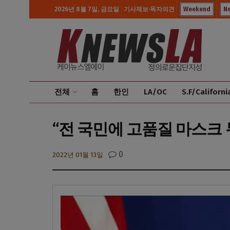
2026년 8월 7일, 금요일
기사제보·독자의견
Weekend
N
전체
홈
한인
LA/OC
S.F/Californi
“전 국민에 고품질 마스크
0
2022년 01월 13일