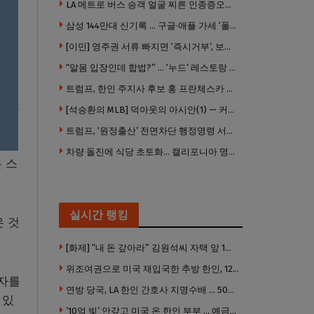
LA 메트로 버스 승객 얼굴 찌른 인종증오범에 종신형
삼성 144만대 신기록 … 구글·애플 가세 ‘폴더블 대전’ 열린다
5 마
[이민] 영주권 서류 빠지면 ‘즉시거부’, 보완기회 없다 … 이민심사 8월부터 확 바뀐다
“알몸 입장인데 합법?” … ‘누드’ 레스토랑 허가 화제
트럼프, 한인 주지사 후보 홍 프란체스카 정조준 … “미치광이다”
 있도
[석승환의 MLB] 덕아웃의 아시안(1) — 커트 스즈키가 우리에게 묻는 것
트럼프, ‘원정출산’ 전면차단 행정명령 서명 …비자취소·입국금지·추방까지
차량 돌진에 식당 초토화… 캘리포니아 명물 버거집 “다시 일어설 수 있도록 도와주세요”
 스
실시간 랭킹
온 것
[화제] “내 돈 갚아라” 김원석씨 자택 앞 1인 광대 시위 … 한인 투자사, “108만 달러 못받아”
위조여권으로 미국 재입국한 추방 한인, 120만 달러 은행 사기 행각
환자를
연방 당국, LA 한인 간호사 지명수배 … 500만 달러 메디캐어 사기, 선고 직전 한국 도주
 있
’10억 빚’ 안갚고 미국 온 한인 부부 … 예금보험공사, 미국서 소송