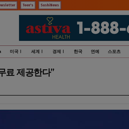
ewsletter
Teen's
SushiNews
a
미국Ⅰ
세계Ⅰ
경제Ⅰ
한국
연예
스포츠
 무료 제공한다”