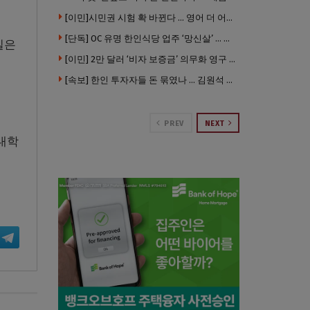
[이민]시민권 시험 확 바뀐다 … 영어 더 어렵게, 민간시험 도입 추진
[단독] OC 유명 한인식당 업주 ‘망신살’ … 육류대금 안 갚자 식당서 공개추심
일은
[이민] 2만 달러 ‘비자 보증금’ 의무화 영구 시행 … 입국 문턱 더 높아진다.
[속보] 한인 투자자들 돈 묶였나 … 김원석 회사들 챕터7 강제파산·자진파산 잇따라 신청
PREV
NEXT
대학