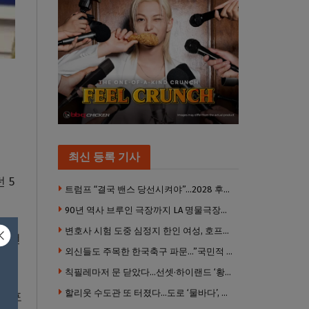
최신 등록 기사
 5
트럼프 “결국 밴스 당선시켜야”…2028 후계 구도 힘 싣나
90년 역사 브루인 극장까지 LA 명물극장들 잇단 귀환 … 할리웃 경기 살아났다
변호사 시험 도중 심정지 한인 여성, 호프스트라대 상대 소송
위해선
외신들도 주목한 한국축구 파문…”국민적 공분에 수사 재개”
칙필레마저 문 닫았다…선셋·하이랜드 ‘황량한 거리’로
할리웃 수도관 또 터졌다…도로 ‘물바다’, 주민 100여명 영향
 배포