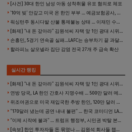
[사건] 30대 한인 남성 아동 성착취물 유포 혐의로 체포
’10억 빚’ 안갚고 미국 온 한인 부부 … 예금보험공사, 미국서 소송
워싱턴주 동시다발 산불 통제불능 상태 … 이재민 수십만명
[화제] “내 돈 갚아라” 김원석씨 자택 앞 1인 광대 시위 … 한인 투자사, “108만 달러 못받아”
손흥민, 5경기 연속골 실패…LAFC는 승부차기 끝 과달라하라 격파
할라피뇨 살모넬라 집단 감염 전국 27개 주 급속 확산
실시간 랭킹
[화제] “내 돈 갚아라” 김원석씨 자택 앞 1인 광대 시위 … 한인 투자사, “108만 달러 못받아”
연방 당국, LA 한인 간호사 지명수배 … 500만 달러 메디캐어 사기, 선고 직전 한국 도주
위조여권으로 미국 재입국한 추방 한인, 120만 달러 은행 사기 행각
“170달러 냈는데 공연 내내 불편” … 한국 코미디언 LA공연, 음향 불량에 외모 비하 개그 논란
“이제 시작에 불과” … 트럼프 행정부, 시민권 박탈 본격화
[속보] 한인 투자자들 돈 묶였나 … 김원석 회사들 챕터7 강제파산·자진파산 잇따라 신청