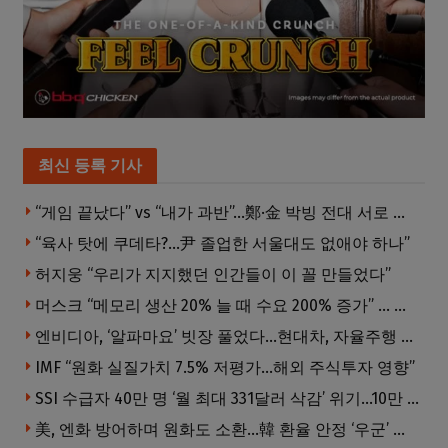
최신 등록 기사
“게임 끝났다” vs “내가 과반”…鄭·金 박빙 전대 서로 우위 주장
“육사 탓에 쿠데타?…尹 졸업한 서울대도 없애야 하나”
허지웅 “우리가 지지했던 인간들이 이 꼴 만들었다”
머스크 “메모리 생산 20% 늘 때 수요 200% 증가” … 반도체 매출 1조달러 눈 앞
엔비디아, ‘알파마요’ 빗장 풀었다…현대차, 자율주행 속도내나
IMF “원화 실질가치 7.5% 저평가…해외 주식투자 영향”
SSI 수급자 40만 명 ‘월 최대 331달러 삭감’ 위기…10만 명은 수급자격 상실
美, 엔화 방어하며 원화도 소환…韓 환율 안정 ‘우군’ 되나