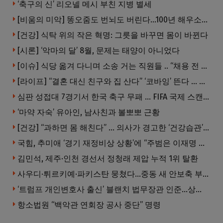
‘축구의 신’ 리오넬 메시 부친 지병 별세
[비움의 미악] 똥오줌도 번뇌도 버린다…100년 해우소의 철학
[건강] 식탁 위의 작은 혁명: 그릇을 바꾸면 몸이 바뀐다
[시론] ‘악마의 달’ 8월, 문제는 태양이 아니었다
[이슈] 식당 옮겨 다니며 소송 거는 직원들 .. “채용 전 반드시 확인해야”
[라이프] “결혼 대신 친구와 집 산다” ‘코바잉’ 뜬다 … 내 집 마련 공식 바뀌었다
심판 성접대 7경기서 한국 축구 무패 … FIFA 국제 스캔들 번지나
‘마약 자숙’ 유아인, 남사친과 볼뽀뽀 근황
[건강] “과하면 몸 해친다” … 의사가 경고한 ‘건강습관’ 5가지
국힘, 추미애 ‘경기 재정비상 상황’에 “주범은 이재명 전 지사”
김민석, 제주·인천 경선서 정청래 제압 누적 1위 탈환
사우디·튀르키예·파키스탄 뭉쳤다…중동 새 안보축 부상하나
‘트럼프 개인변호사 출신’ 블랜치 법무장관 인준…상원 50대49 가결
항소법원 “백악관 연회장 공사 중단” 명령