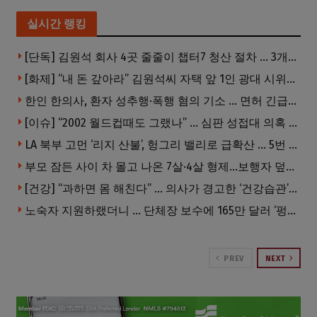
실시간 랭킹
[단독] 김원석 회사 4곳 줄줄이 챕터7 청산 절차 … 3개 법인 같은 날 동시 파산 신청
[화제] “내 돈 갚아라” 김원석씨 자택 앞 1인 광대 시위 … 한인 투자사, “108만 달러 못받아”
한인 한의사, 환자 성추행·폭행 혐의 기소 … 면허 긴급정지
[이슈] “2002 월드컵때도 그랬나” … 심판 성접대 의혹 해외로 일파만파, 4강 신화까지 불똥
LA 북부 고먼 ‘리지 산불’, 헝그리 밸리로 급확산 … 5번 Fwy 양방향 전면 폐쇄
부모 잠든 사이 차 몰고 나온 7살·4살 형제…보행자 덮쳐 중태
[건강] “과하면 몸 해친다” … 의사가 경고한 ‘건강습관’ 5가지
노숙자 지원하랬더니 … 단체장 보수에 165만 달러 ‘펑펑’
PREV
NEXT