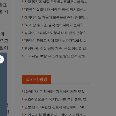
차량 돌진에 식당 초토화… 캘리포니아 명물 버거집 “다시 일어설 수 있도록 도와주세요”
 발표
“전국적 살모네라 식중독 확산, 멕시코산 할라피뇨”– CDC
을 지
샌버나디노 카운티 보복운전 수사 중 불법 총기 20정·탄약 2만 발 압수
“AI 시장 주도권, 결국 엔비디아가 쥔다”…모건스탠리 장담
김지수, 프라하서 여행사 대표 변신 근황 “가볼 만하니…”
스의
모으고
“중년기 관리로 치매 13년 늦춘다”…혈압·당뇨·금연 시기가 골든타임
 일이
황정민·팬, 진실 공방 계속…주요 쟁점별 입장 정리
당업
러 미사일 28발, 우크라 한 발도 요격 못해
다.
실시간 랭킹
외식
[화제] “내 돈 갚아라” 김원석씨 자택 앞 1인 광대 시위 … 한인 투자사, “108만 달러 못받아”
위조여권으로 미국 재입국한 추방 한인, 120만 달러 은행 사기 행각
 영업
연방 당국, LA 한인 간호사 지명수배 … 500만 달러 메디캐어 사기, 선고 직전 한국 도주
고 덧
시민권 시험 확 바뀐다 … 영어 더 어렵게, 민간시험 도입 추진