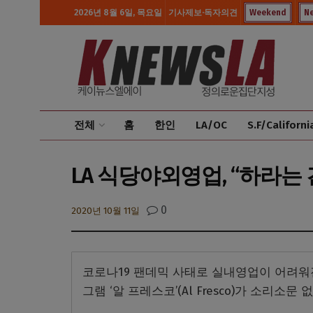
2026년 8월 6일, 목요일
기사제보·독자의견
Weekend
N
전체
홈
한인
LA/OC
S.F/Californi
LA 식당야외영업, “하라는 건
0
2020년 10월 11일
코로나19 팬데믹 사태로 실내영업이 어려워
그램 ‘알 프레스코’(Al Fresco)가 소리소