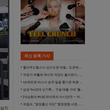
최신 등록 기사
헐리우드힐스서 상수도관 파열… 도로에 물 쏟아져 주민 약 100명 피해
극장가 부활에 역사적 극장도 돌아온다… 웨스트우드 ‘브루인 극장’ 10월 재개장 추진
LA 메트로 버스서 승객 얼굴 흉기로 찌른 증오범죄 피고인, 종신형에 징역 7년 추가 선고
삼성 144만대 신기록 … 구글·애플 가세 ‘폴더블 대전’ 열린다
[석승환의 MLB] 덕아웃의 아시안(1) — 커트 스즈키가 우리에게 묻는 것
트럼프, “원정출산 차단” 행정명령 서명 … 외국 공무원 자녀도 시민권 안준다
 설치