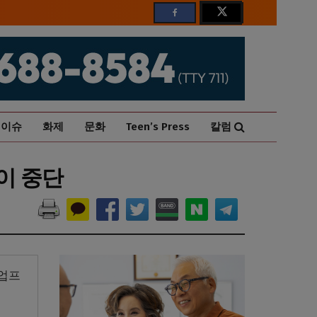
이슈
화제
문화
Teen’s Press
칼럼
없이 중단
영업프