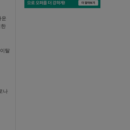
타운
최한
 이탈
로나