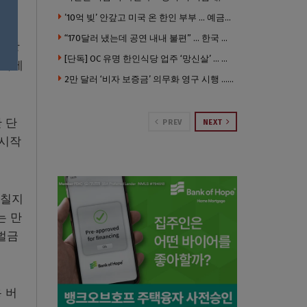
’10억 빚’ 안갚고 미국 온 한인 부부 … 예금보험공사, 미국서 소송
“170달러 냈는데 공연 내내 불편” … 한국 코미디언 LA공연, 음향 불량에 외모 비하 개그 논란
시 당
[단독] OC 유명 한인식당 업주 ‘망신살’ … 육류대금 안 갚자 식당서 공개추심
당국에
2만 달러 ‘비자 보증금’ 의무화 영구 시행 … 입국 문턱 더 높아진다.
 단
PREV
NEXT
 시작
닥칠지
는 만
벌금
 버