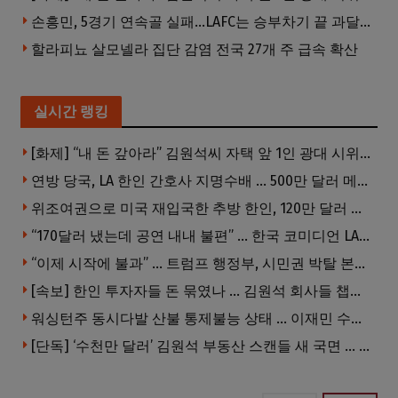
손흥민, 5경기 연속골 실패…LAFC는 승부차기 끝 과달라하라 격파
할라피뇨 살모넬라 집단 감염 전국 27개 주 급속 확산
실시간 랭킹
[화제] “내 돈 갚아라” 김원석씨 자택 앞 1인 광대 시위 … 한인 투자사, “108만 달러 못받아”
연방 당국, LA 한인 간호사 지명수배 … 500만 달러 메디캐어 사기, 선고 직전 한국 도주
위조여권으로 미국 재입국한 추방 한인, 120만 달러 은행 사기 행각
“170달러 냈는데 공연 내내 불편” … 한국 코미디언 LA공연, 음향 불량에 외모 비하 개그 논란
“이제 시작에 불과” … 트럼프 행정부, 시민권 박탈 본격화
[속보] 한인 투자자들 돈 묶였나 … 김원석 회사들 챕터7 강제파산·자진파산 잇따라 신청
워싱턴주 동시다발 산불 통제불능 상태 … 이재민 수십만명
[단독] ‘수천만 달러’ 김원석 부동산 스캔들 새 국면 … 한인 투자자들 소송 잇따라 ‘디폴트’ 절차