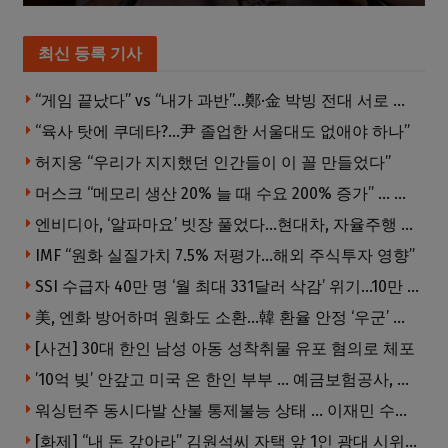
최신 등록 기사
“게임 끝났다” vs “내가 과반”…鄭·金 박빙 전대 서로 우위 주장
“육사 탓에 쿠데타?…尹 졸업한 서울대도 없애야 하나”
허지웅 “우리가 지지했던 인간들이 이 꼴 만들었다”
머스크 “메모리 생산 20% 늘 때 수요 200% 증가” … 반도체 매출 1조달러 눈 앞
엔비디아, ‘알파마요’ 빗장 풀었다…현대차, 자율주행 속도내나
IMF “원화 실질가치 7.5% 저평가…해외 주식투자 영향”
SSI 수급자 40만 명 ‘월 최대 331달러 삭감’ 위기…10만 명은 수급자격 상실
美, 엔화 방어하며 원화도 소환…韓 환율 안정 ‘우군’ 되나
[사건] 30대 한인 남성 아동 성착취물 유포 혐의로 체포
’10억 빚’ 안갚고 미국 온 한인 부부 … 예금보험공사, 미국서 소송
워싱턴주 동시다발 산불 통제불능 상태 … 이재민 수십만명
[화제] “내 돈 갚아라” 김원석씨 자택 앞 1인 광대 시위 … 한인 투자사, “108만 달러 못받아”