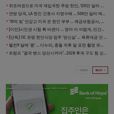
위조여권으로 미국 재입국한 추방 한인, 120만 달러 은행 사기 행각
연방 당국, LA 한인 간호사 지명수배 … 500만 달러 메디캐어 사기, 선고 직전 한국 도주
’10억 빚’ 안갚고 미국 온 한인 부부 … 예금보험공사, 미국서 소송
[이민]시민권 시험 확 바뀐다 … 영어 더 어렵게, 민간시험 도입 추진
[단독] OC 유명 한인식당 업주 ‘망신살’ … 육류대금 안 갚자 식당서 공개추심
팰컨9 달에 ‘쾅’ … 다누리, 충돌 직후 달 표면 촬영 유일 탐사선
트럼프 “결국 밴스 당선시켜야”…2028 후계 구도 힘 싣나
PREV
NEXT