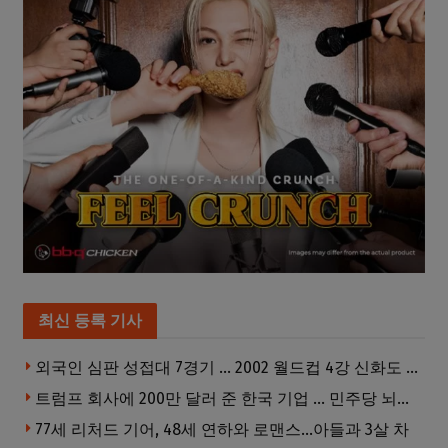
최신 등록 기사
외국인 심판 성접대 7경기 … 2002 월드컵 4강 신화도 흔들
트럼프 회사에 200만 달러 준 한국 기업 … 민주당 뇌물의혹 조사
77세 리처드 기어, 48세 연하와 로맨스…아들과 3살 차