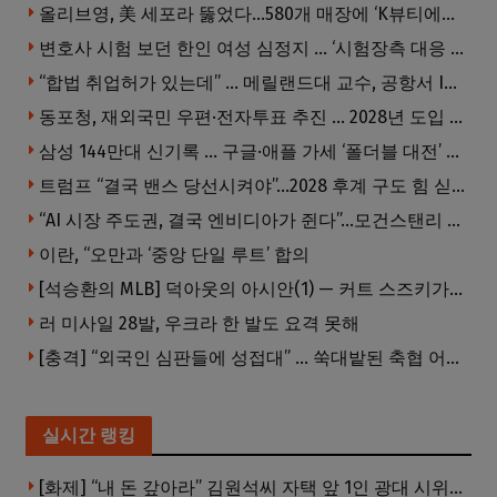
올리브영, 美 세포라 뚫었다…580개 매장에 ‘K뷰티에딧’ 론칭
변호사 시험 보던 한인 여성 심정지 … ‘시험장측 대응 부적절’ 소송
“합법 취업허가 있는데” … 메릴랜드대 교수, 공항서 ICE에 체포, 구금 중
동포청, 재외국민 우편·전자투표 추진 … 2028년 도입 목표
삼성 144만대 신기록 … 구글·애플 가세 ‘폴더블 대전’ 열린다
트럼프 “결국 밴스 당선시켜야”…2028 후계 구도 힘 싣나
“AI 시장 주도권, 결국 엔비디아가 쥔다”…모건스탠리 장담
이란, “오만과 ‘중앙 단일 루트’ 합의
[석승환의 MLB] 덕아웃의 아시안(1) — 커트 스즈키가 우리에게 묻는 것
러 미사일 28발, 우크라 한 발도 요격 못해
[충격] “외국인 심판들에 성접대” … 쑥대밭된 축협 어디까지 추락하나
실시간 랭킹
[화제] “내 돈 갚아라” 김원석씨 자택 앞 1인 광대 시위 … 한인 투자사, “108만 달러 못받아”