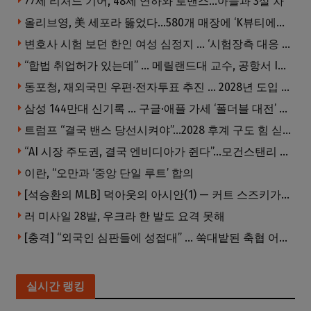
77세 리처드 기어, 48세 연하와 로맨스…아들과 3살 차
올리브영, 美 세포라 뚫었다…580개 매장에 ‘K뷰티에딧’ 론칭
변호사 시험 보던 한인 여성 심정지 … ‘시험장측 대응 부적절’ 소송
“합법 취업허가 있는데” … 메릴랜드대 교수, 공항서 ICE에 체포, 구금 중
동포청, 재외국민 우편·전자투표 추진 … 2028년 도입 목표
삼성 144만대 신기록 … 구글·애플 가세 ‘폴더블 대전’ 열린다
트럼프 “결국 밴스 당선시켜야”…2028 후계 구도 힘 싣나
“AI 시장 주도권, 결국 엔비디아가 쥔다”…모건스탠리 장담
이란, “오만과 ‘중앙 단일 루트’ 합의
[석승환의 MLB] 덕아웃의 아시안(1) — 커트 스즈키가 우리에게 묻는 것
러 미사일 28발, 우크라 한 발도 요격 못해
[충격] “외국인 심판들에 성접대” … 쑥대밭된 축협 어디까지 추락하나
실시간 랭킹