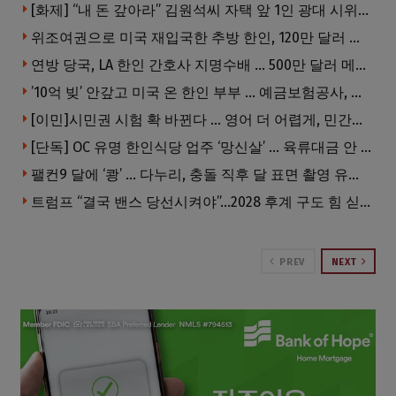
[화제] “내 돈 갚아라” 김원석씨 자택 앞 1인 광대 시위 … 한인 투자사, “108만 달러 못받아”
위조여권으로 미국 재입국한 추방 한인, 120만 달러 은행 사기 행각
연방 당국, LA 한인 간호사 지명수배 … 500만 달러 메디캐어 사기, 선고 직전 한국 도주
’10억 빚’ 안갚고 미국 온 한인 부부 … 예금보험공사, 미국서 소송
[이민]시민권 시험 확 바뀐다 … 영어 더 어렵게, 민간시험 도입 추진
[단독] OC 유명 한인식당 업주 ‘망신살’ … 육류대금 안 갚자 식당서 공개추심
팰컨9 달에 ‘쾅’ … 다누리, 충돌 직후 달 표면 촬영 유일 탐사선
트럼프 “결국 밴스 당선시켜야”…2028 후계 구도 힘 싣나
PREV
NEXT