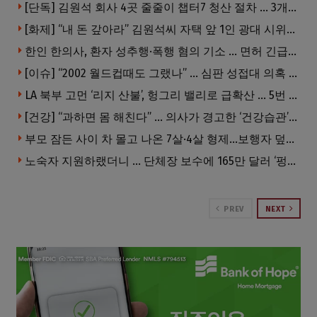
[단독] 김원석 회사 4곳 줄줄이 챕터7 청산 절차 … 3개 법인 같은 날 동시 파산 신청
[화제] “내 돈 갚아라” 김원석씨 자택 앞 1인 광대 시위 … 한인 투자사, “108만 달러 못받아”
한인 한의사, 환자 성추행·폭행 혐의 기소 … 면허 긴급정지
[이슈] “2002 월드컵때도 그랬나” … 심판 성접대 의혹 해외로 일파만파, 4강 신화까지 불똥
LA 북부 고먼 ‘리지 산불’, 헝그리 밸리로 급확산 … 5번 Fwy 양방향 전면 폐쇄
[건강] “과하면 몸 해친다” … 의사가 경고한 ‘건강습관’ 5가지
부모 잠든 사이 차 몰고 나온 7살·4살 형제…보행자 덮쳐 중태
노숙자 지원하랬더니 … 단체장 보수에 165만 달러 ‘펑펑’
PREV
NEXT