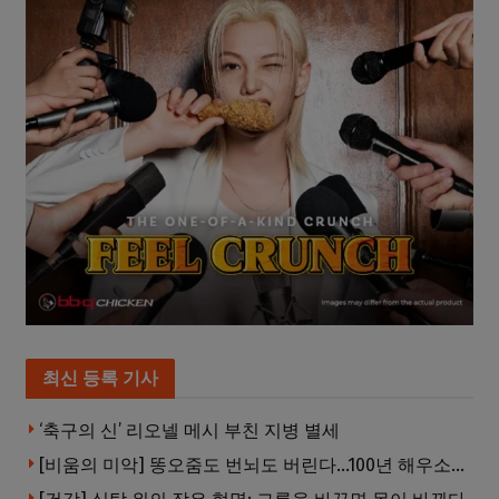
최신 등록 기사
‘축구의 신’ 리오넬 메시 부친 지병 별세
[비움의 미악] 똥오줌도 번뇌도 버린다…100년 해우소의 철학