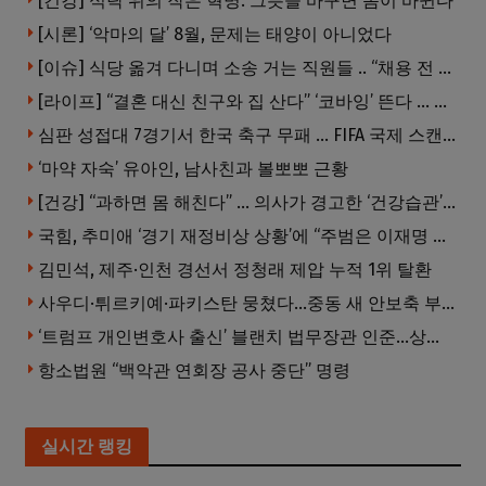
[건강] 식탁 위의 작은 혁명: 그릇을 바꾸면 몸이 바뀐다
[시론] ‘악마의 달’ 8월, 문제는 태양이 아니었다
[이슈] 식당 옮겨 다니며 소송 거는 직원들 .. “채용 전 반드시 확인해야”
[라이프] “결혼 대신 친구와 집 산다” ‘코바잉’ 뜬다 … 내 집 마련 공식 바뀌었다
심판 성접대 7경기서 한국 축구 무패 … FIFA 국제 스캔들 번지나
‘마약 자숙’ 유아인, 남사친과 볼뽀뽀 근황
[건강] “과하면 몸 해친다” … 의사가 경고한 ‘건강습관’ 5가지
국힘, 추미애 ‘경기 재정비상 상황’에 “주범은 이재명 전 지사”
김민석, 제주·인천 경선서 정청래 제압 누적 1위 탈환
사우디·튀르키예·파키스탄 뭉쳤다…중동 새 안보축 부상하나
‘트럼프 개인변호사 출신’ 블랜치 법무장관 인준…상원 50대49 가결
항소법원 “백악관 연회장 공사 중단” 명령
실시간 랭킹