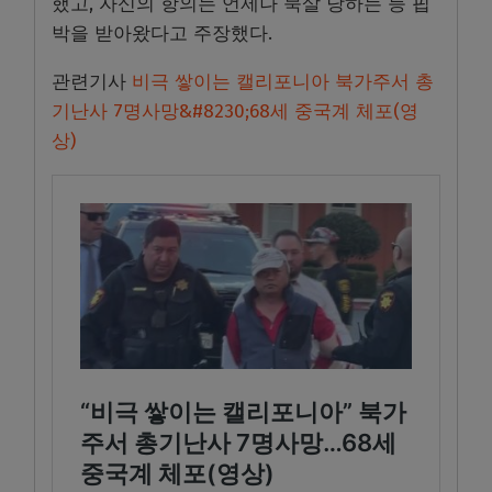
했고, 자신의 항의는 언제나 묵살 당하는 등 핍
박을 받아왔다고 주장했다.
관련기사
비극 쌓이는 캘리포니아 북가주서 총
기난사 7명사망&#8230;68세 중국계 체포(영
상)